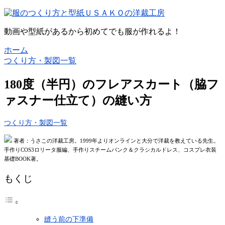
動画や型紙があるから初めてでも服が作れるよ！
ホーム
つくり方・製図一覧
180度（半円）のフレアスカート（脇フ
ァスナー仕立て）の縫い方
つくり方・製図一覧
著者：うさこの洋裁工房。1999年よりオンラインと大分で洋裁を教えている先生。
手作りCOS3ロリータ服編、手作りスチームパンク＆クラシカルドレス、コスプレ衣装
基礎BOOK著。
もくじ
縫う前の下準備