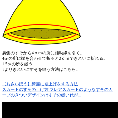
裏側のすそから4ｃｍの所に補助線を引く。
4㎝の所に端を合わせて折ると2ｃｍできれいに折れる。
1.5㎝の所を縫う
↓よりきれいにすそを縫う方法はこちら↓
【おさいほう】綺麗に裾上げをする方法
スカートのすその上げ方 フレアスカートのようなすそのカ
ーブのきついデザインはすその縫い代が...