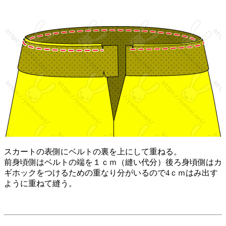
スカートの表側にベルトの裏を上にして重ねる。
前身頃側はベルトの端を１ｃｍ（縫い代分）後ろ身頃側はカ
ギホックをつけるための重なり分がいるので4ｃｍはみ出す
ように重ねて縫う。