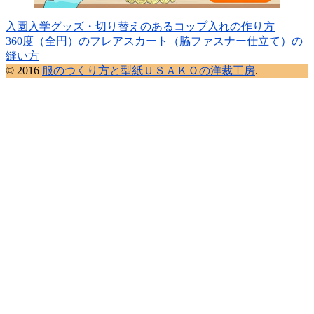
入園入学グッズ・切り替えのあるコップ入れの作り方
360度（全円）のフレアスカート（脇ファスナー仕立て）の
縫い方
© 2016
服のつくり方と型紙ＵＳＡＫＯの洋裁工房
.