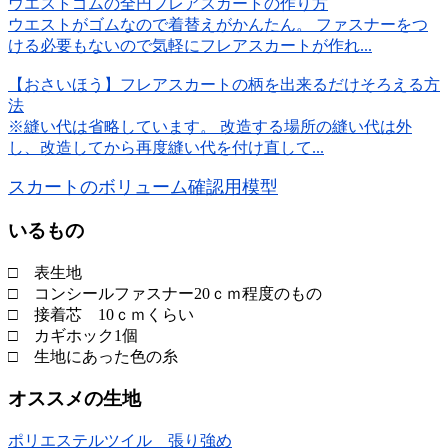
ウエストゴムの全円フレアスカートの作り方
ウエストがゴムなので着替えがかんたん。 ファスナーをつ
ける必要もないので気軽にフレアスカートが作れ...
【おさいほう】フレアスカートの柄を出来るだけそろえる方
法
※縫い代は省略しています。 改造する場所の縫い代は外
し、改造してから再度縫い代を付け直して...
スカートのボリューム確認用模型
いるもの
□ 表生地
□ コンシールファスナー20ｃｍ程度のもの
□ 接着芯 10ｃｍくらい
□ カギホック1個
□ 生地にあった色の糸
オススメの生地
ポリエステルツイル 張り強め