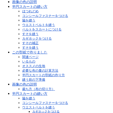
画像の色の説明
半円スカートの縫い方
ほつれどめ
コンシールファスナーをつける
脇を縫う
ウエストベルトを縫う
ベルトをスカートにつける
すそを縫う
カギホックをつける
すその補正
すそを縫う
この型紙で作りました
関連ページ
いるもの
オススメの生地
必要な布の量の計算方法
半円スカートの型紙の作り方
縫う前の下準備
画像の色の説明
裁ち方（布の切り方）
半円スカートの縫い方
脇を縫う
コンシールファスナーをつける
ウエストベルトを縫う
カギホックをつける