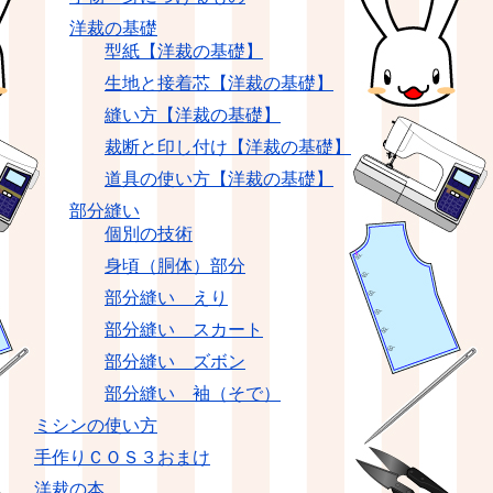
洋裁の基礎
型紙【洋裁の基礎】
生地と接着芯【洋裁の基礎】
縫い方【洋裁の基礎】
裁断と印し付け【洋裁の基礎】
道具の使い方【洋裁の基礎】
部分縫い
個別の技術
身頃（胴体）部分
部分縫い えり
部分縫い スカート
部分縫い ズボン
部分縫い 袖（そで）
ミシンの使い方
手作りＣＯＳ３おまけ
洋裁の本