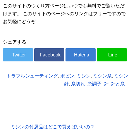
このサイトのつくり方ページはいつでも無料でご覧いただ
けます。 このサイトのページへのリンクはフリーですので
お気軽にどうぞ
シェアする
トラブルシューティング
,
ボビン
,
ミシン
,
ミシン糸
,
ミシン
針
,
糸切れ
,
糸調子
,
針
,
針と糸
ミシンの付属品はどこで買えばいいの？