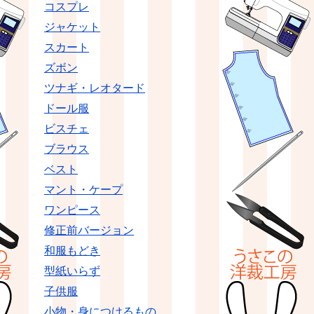
コスプレ
ジャケット
スカート
ズボン
ツナギ・レオタード
ドール服
ビスチェ
ブラウス
ベスト
マント・ケープ
ワンピース
修正前バージョン
和服もどき
型紙いらず
子供服
小物・身につけるもの