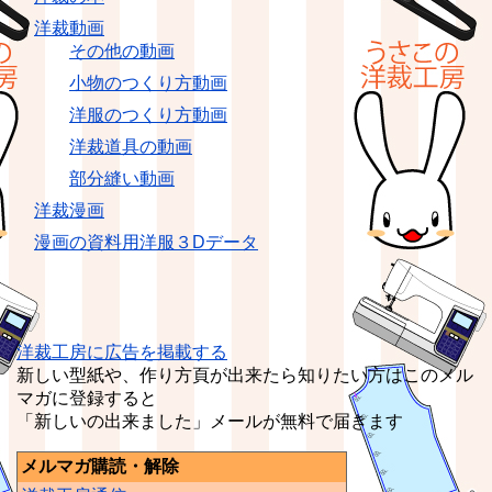
洋裁動画
その他の動画
小物のつくり方動画
洋服のつくり方動画
洋裁道具の動画
部分縫い動画
洋裁漫画
漫画の資料用洋服３Dデータ
洋裁工房に広告を掲載する
新しい型紙や、作り方頁が出来たら知りたい方はこのメル
マガに登録すると
「新しいの出来ました」メールが無料で届きます
メルマガ購読・解除