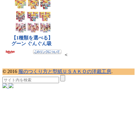
＜
© 2016
服のつくり方と型紙ＵＳＡＫＯの洋裁工房
.