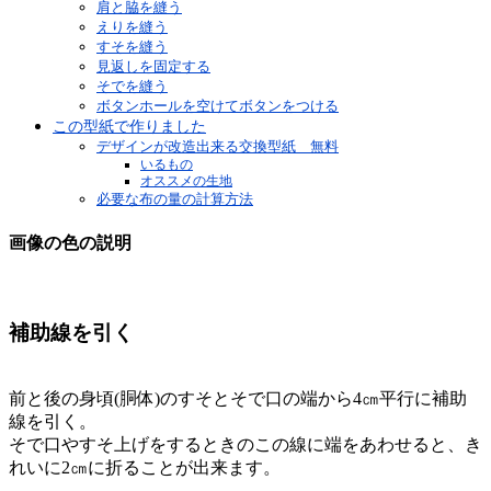
肩と脇を縫う
えりを縫う
すそを縫う
見返しを固定する
そでを縫う
ボタンホールを空けてボタンをつける
この型紙で作りました
デザインが改造出来る交換型紙 無料
いるもの
オススメの生地
必要な布の量の計算方法
画像の色の説明
補助線を引く
前と後の身頃(胴体)のすそとそで口の端から4㎝平行に補助
線を引く。
そで口やすそ上げをするときのこの線に端をあわせると、き
れいに2㎝に折ることが出来ます。