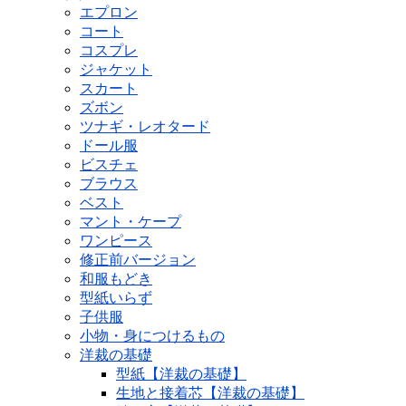
エプロン
コート
コスプレ
ジャケット
スカート
ズボン
ツナギ・レオタード
ドール服
ビスチェ
ブラウス
ベスト
マント・ケープ
ワンピース
修正前バージョン
和服もどき
型紙いらず
子供服
小物・身につけるもの
洋裁の基礎
型紙【洋裁の基礎】
生地と接着芯【洋裁の基礎】