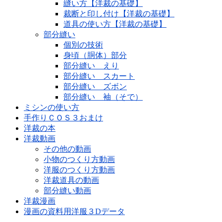
縫い方【洋裁の基礎】
裁断と印し付け【洋裁の基礎】
道具の使い方【洋裁の基礎】
部分縫い
個別の技術
身頃（胴体）部分
部分縫い えり
部分縫い スカート
部分縫い ズボン
部分縫い 袖（そで）
ミシンの使い方
手作りＣＯＳ３おまけ
洋裁の本
洋裁動画
その他の動画
小物のつくり方動画
洋服のつくり方動画
洋裁道具の動画
部分縫い動画
洋裁漫画
漫画の資料用洋服３Dデータ