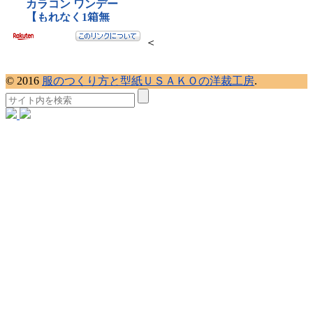
＜
© 2016
服のつくり方と型紙ＵＳＡＫＯの洋裁工房
.