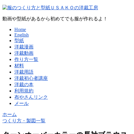
動画や型紙があるから初めてでも服が作れるよ！
Home
English
型紙
洋裁漫画
洋裁動画
作り方一覧
材料
洋裁用語
洋裁初心者講座
洋裁の本
利用規約
布やさんリンク
メール
ホーム
つくり方・製図一覧