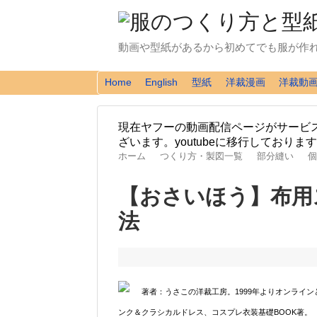
動画や型紙があるから初めてでも服が作
Home
English
型紙
洋裁漫画
洋裁動
現在ヤフーの動画配信ページがサービ
ざいます。youtubeに移行しており
ホーム
つくり方・製図一覧
部分縫い
個
【おさいほう】布用
法
著者：うさこの洋裁工房。1999年よりオンライ
ンク＆クラシカルドレス、コスプレ衣装基礎BOOK著。