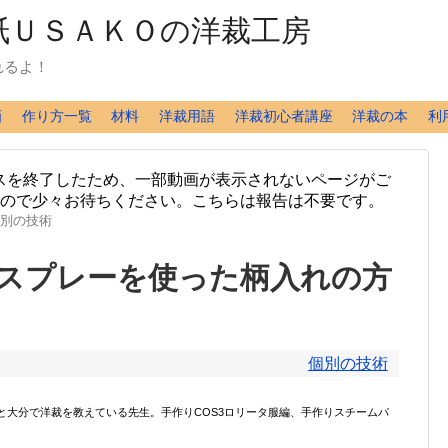
れるよ！
画
作り方一覧
材料
洋裁用語
洋裁初心者講座
洋裁の本
利
スを終了したため、一部動画が表示されないページがご
ますので少々お待ちください。こちらは報告は不要です。
別の技術
スプレーを使った柄入れの方
個別の技術
ンと大分で洋裁を教えている先生。手作りCOS3ロリータ服編、手作りスチームパ