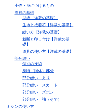
小物・身につけるもの
洋裁の基礎
型紙【洋裁の基礎】
生地と接着芯【洋裁の基礎】
縫い方【洋裁の基礎】
裁断と印し付け【洋裁の基
礎】
道具の使い方【洋裁の基礎】
部分縫い
個別の技術
身頃（胴体）部分
部分縫い えり
部分縫い スカート
部分縫い ズボン
部分縫い 袖（そで）
ミシンの使い方