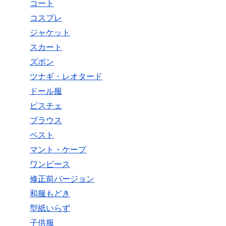
コート
コスプレ
ジャケット
スカート
ズボン
ツナギ・レオタード
ドール服
ビスチェ
ブラウス
ベスト
マント・ケープ
ワンピース
修正前バージョン
和服もどき
型紙いらず
子供服