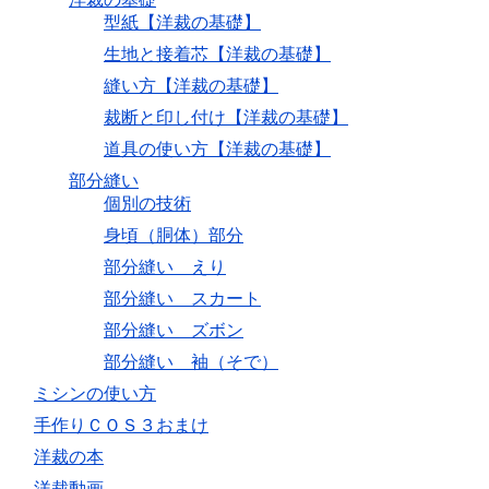
型紙【洋裁の基礎】
生地と接着芯【洋裁の基礎】
縫い方【洋裁の基礎】
裁断と印し付け【洋裁の基礎】
道具の使い方【洋裁の基礎】
部分縫い
個別の技術
身頃（胴体）部分
部分縫い えり
部分縫い スカート
部分縫い ズボン
部分縫い 袖（そで）
ミシンの使い方
手作りＣＯＳ３おまけ
洋裁の本
洋裁動画