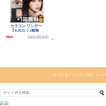
＜
© 2016
服のつくり方と型紙ＵＳＡＫ