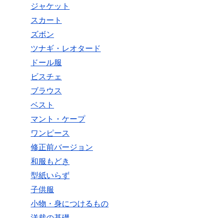
ジャケット
スカート
ズボン
ツナギ・レオタード
ドール服
ビスチェ
ブラウス
ベスト
マント・ケープ
ワンピース
修正前バージョン
和服もどき
型紙いらず
子供服
小物・身につけるもの
洋裁の基礎