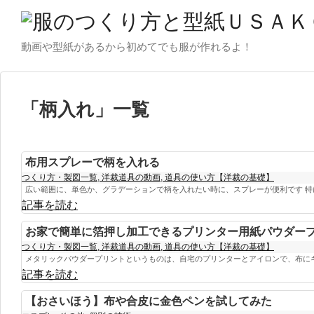
動画や型紙があるから初めてでも服が作れるよ！
「
柄入れ
」
一覧
布用スプレーで柄を入れる
つくり方・製図一覧
,
洋裁道具の動画
,
道具の使い方【洋裁の基礎】
広い範囲に、単色か、グラデーションで柄を入れたい時に、スプレーが便利です 特に
記事を読む
お家で簡単に箔押し加工できるプリンター用紙パウダー
つくり方・製図一覧
,
洋裁道具の動画
,
道具の使い方【洋裁の基礎】
メタリックパウダープリントというものは、自宅のプリンターとアイロンで、布にキラ
記事を読む
【おさいほう】布や合皮に金色ペンを試してみた