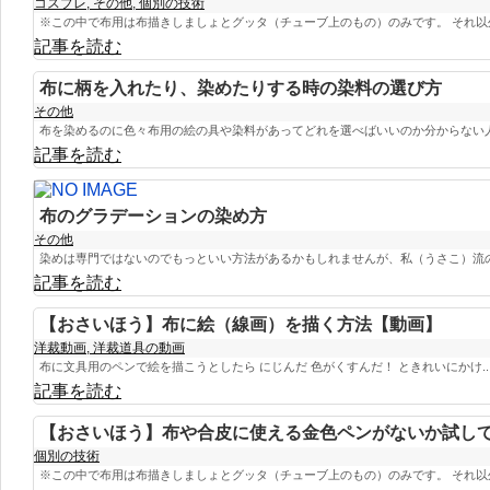
コスプレ
,
その他
,
個別の技術
※この中で布用は布描きしましょとグッタ（チューブ上のもの）のみです。 それ以外
記事を読む
布に柄を入れたり、染めたりする時の染料の選び方
その他
布を染めるのに色々布用の絵の具や染料があってどれを選べばいいのか分からない人も
記事を読む
布のグラデーションの染め方
その他
染めは専門ではないのでもっといい方法があるかもしれませんが、私（うさこ）流のや
記事を読む
【おさいほう】布に絵（線画）を描く方法【動画】
洋裁動画
,
洋裁道具の動画
布に文具用のペンで絵を描こうとしたら にじんだ 色がくすんだ！ ときれいにかけ..
記事を読む
【おさいほう】布や合皮に使える金色ペンがないか試し
個別の技術
※この中で布用は布描きしましょとグッタ（チューブ上のもの）のみです。 それ以外