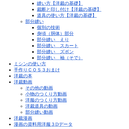
縫い方【洋裁の基礎】
裁断と印し付け【洋裁の基礎】
道具の使い方【洋裁の基礎】
部分縫い
個別の技術
身頃（胴体）部分
部分縫い えり
部分縫い スカート
部分縫い ズボン
部分縫い 袖（そで）
ミシンの使い方
手作りＣＯＳ３おまけ
洋裁の本
洋裁動画
その他の動画
小物のつくり方動画
洋服のつくり方動画
洋裁道具の動画
部分縫い動画
洋裁漫画
漫画の資料用洋服３Dデータ