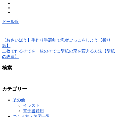
ドール服
【おさいほう】手作り手裏剣で忍者ごっこをしよう【折り
紙】
二枚で作るそでを一枚のそでに型紙の形を変える方法【型紙
の改造】
検索
カテゴリー
その他
イラスト
電子書籍用
つくり方・製図一覧