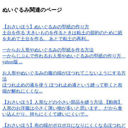
ぬいぐるみ関連のページ
【おさいほう】ぬいぐるみの型紙の作り方
土台を作る 大きいものを作るときは粘土の節約のために紙
を丸めて土台を作る。 あとで粘土の再利...
一からお人形やぬいぐるみの型紙を作る方法
一からじぶんで作れるお人形やぬいぐるみの型紙の作り方
yahoo版 ...
お人形やぬいぐるみの服の端がほつれてこないようにする方
法
ほつれ止めの液を使う ほつれ止め液という縫って乾くと布
端が解れにくくな...
【おさいほう】人形などの小さい部品を縫う方法 【動画】
人形のお洋服は小さく薄い物が多いと思います。 だから食
い込んだり、持ちにくくて縫いにくいで...
【おさいほう】布の端がボロボロになりにくくなるほつれど