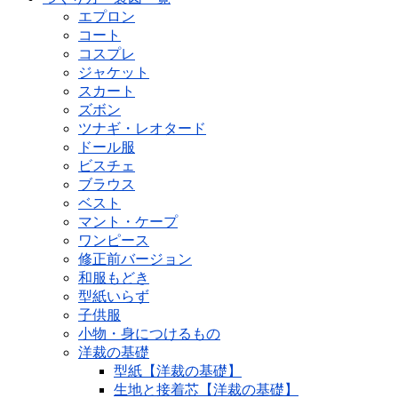
エプロン
コート
コスプレ
ジャケット
スカート
ズボン
ツナギ・レオタード
ドール服
ビスチェ
ブラウス
ベスト
マント・ケープ
ワンピース
修正前バージョン
和服もどき
型紙いらず
子供服
小物・身につけるもの
洋裁の基礎
型紙【洋裁の基礎】
生地と接着芯【洋裁の基礎】