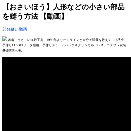
【おさいほう】人形などの小さい部品
を縫う方法 【動画】
部分縫い動画
著者：うさこの洋裁工房。1999年よりオンラインと大分で洋裁を教えている先生。
手作りCOS3ロリータ服編、手作りスチームパンク＆クラシカルドレス、コスプレ衣装
基礎BOOK著。