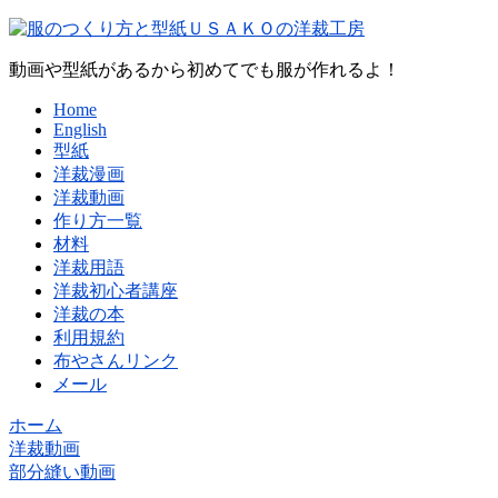
動画や型紙があるから初めてでも服が作れるよ！
Home
English
型紙
洋裁漫画
洋裁動画
作り方一覧
材料
洋裁用語
洋裁初心者講座
洋裁の本
利用規約
布やさんリンク
メール
ホーム
洋裁動画
部分縫い動画