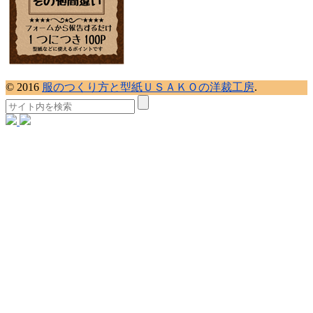
© 2016
服のつくり方と型紙ＵＳＡＫＯの洋裁工房
.