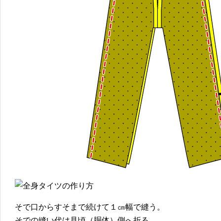
そで口からすそまで続けて１㎝幅で縫う。
そでの縫い代は見頃（胴体）側へ折る。