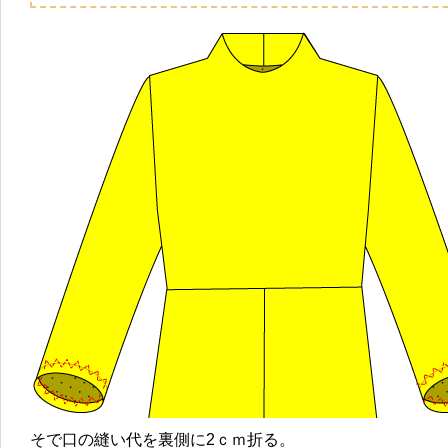
そで口の縫い代を裏側に2ｃｍ折る。