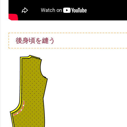
後身頃を縫う