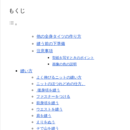
もくじ
他の全身タイツの作り方
縫う前の下準備
注意事項
型紙を写すときのポイント
画像の色の説明
縫い方
よく伸びるニットの縫い方
ニットのほつれどめの仕方。
後身頃を縫う
ファスナーをつける
前身頃を縫う
ウエストを縫う
肩を縫う
えりをぬう
そで山を縫う