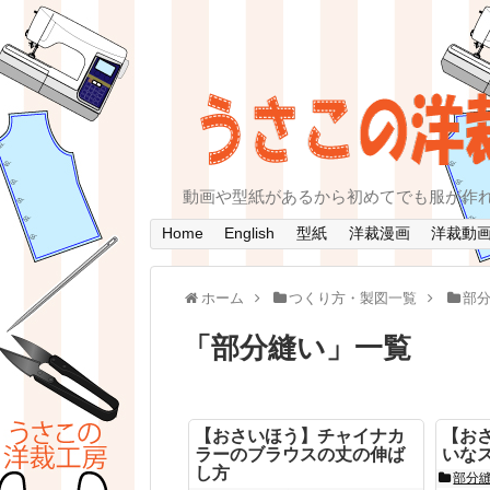
動画や型紙があるから初めてでも服が作
Home
English
型紙
洋裁漫画
洋裁動
ホーム
つくり方・製図一覧
部
「
部分縫い
」
一覧
【おさいほう】チャイナカ
【お
ラーのブラウスの丈の伸ば
いな
し方
部分