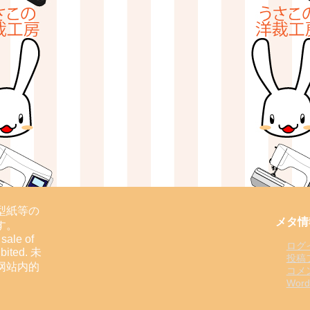
型紙等の
メタ情
す。
sale of
ログ
ibited. 未
投稿
网站内的
コメ
Word