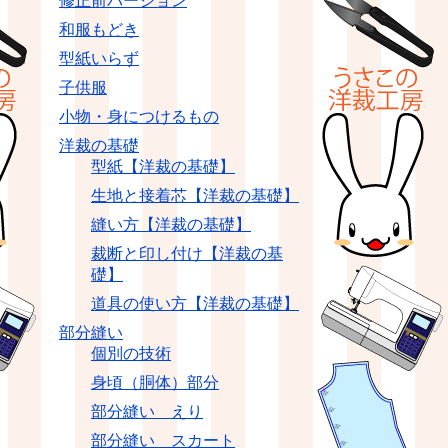
修正前バージョン
和服もどき
型紙いらず
子供服
小物・身につけるもの
洋裁の基礎
型紙【洋裁の基礎】
生地と接着芯【洋裁の基礎】
縫い方【洋裁の基礎】
裁断と印し付け【洋裁の基
礎】
道具の使い方【洋裁の基礎】
部分縫い
個別の技術
身頃（胴体）部分
部分縫い えり
部分縫い スカート