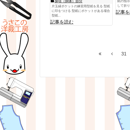
身頃（胴体）部分
紙の指示
して折り目
片玉縁ポケットの練習用型紙を見る 型紙
に印をつける 型紙にポケットがある場合
記事を
型紙...
記事を読む
31