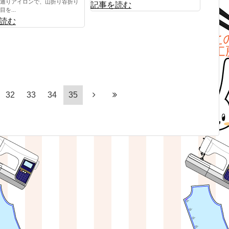
通りアイロンで、山折り谷折り
記事を読む
を...
読む
32
33
34
35