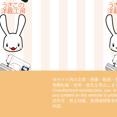
当サイト内の文章・画像・動画・
無断転載・使用・販売を禁止しま
Unauthorized reproduction, use, or 
any content on this website is proh
经许可，禁止转载、使用或销售本
内容。