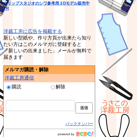
クリップスタジオのシワ参考用３Dモデル販売中
PR
洋裁工房に広告を掲載する
新しい型紙や、作り方頁が出来たら知り
たい方はこのメルマガに登録すると
「新しいの出来ました」メールが無料で
届きます
メルマガ購読・解除
洋裁工房通信
購読
解除
バックナンバー
powered by