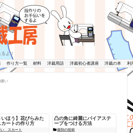
れるよ！
画
作り方一覧
材料
洋裁用語
洋裁初心者講座
洋裁の本
利
分縫い
さいほう】花びらみた
凸の角に綺麗にバイアステ
スカートの作り方
ープをつける方法
縫い スカート
個別の技術