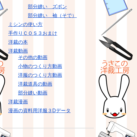
部分縫い ズボン
部分縫い 袖（そで）
ミシンの使い方
手作りＣＯＳ３おまけ
洋裁の本
洋裁動画
その他の動画
小物のつくり方動画
洋服のつくり方動画
洋裁道具の動画
部分縫い動画
洋裁漫画
漫画の資料用洋服３Dデータ