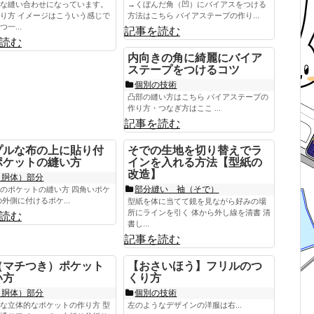
な縫い合わせになっています。
→くぼんだ角（凹）にバイアスをつける
り方 イメージはこういう感じで
方法はこちら バイアステープの作り...
一...
記事を読む
読む
内向きの角に綺麗にバイア
ステープをつけるコツ
個別の技術
凸部の縫い方はこちら バイアステープの
作り方・つなぎ方はここ ...
記事を読む
プルな布の上に貼り付
そでの生地を切り替えでラ
ポケットの縫い方
インを入れる方法【型紙の
改造】
（胴体）部分
部分縫い 袖（そで）
のポケットの縫い方 四角いポケ
の外側に付けるポケ...
型紙を体に当てて鏡を見ながら好みの場
所にラインを引く 体から外し線を清書 清
読む
書し...
記事を読む
（マチつき）ポケット
【おさいほう】フリルのつ
い方
くり方
（胴体）部分
個別の技術
な立体的なポケットの作り方 型
左のようなデザインの洋服は右...