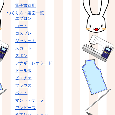
電子書籍用
つくり方・製図一覧
エプロン
コート
コスプレ
ジャケット
スカート
ズボン
ツナギ・レオタード
ドール服
ビスチェ
ブラウス
ベスト
マント・ケープ
ワンピース