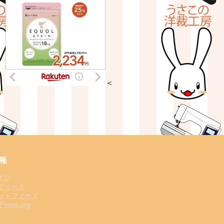
＜
報
イン
フィード
ントフィード
Press.org