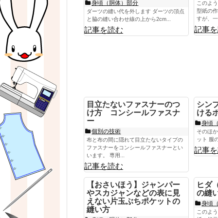
身頃（胴体）部分
このよう
型紙の作
ダーツの縫い代を外します ダーツの頂点
すが、一つ
と脇の縫い合わせ線の上から2cm...
記事を
記事を読む
目立たないファスナーのつ
シン
け方 コンシールファスナ
ける
ー
身頃
個別の技術
そのほか
ット 服
布と布の間に隠れて目立たないタイプの
ファスナーをコンシールファスナーとい
記事を
います。 専用...
記事を読む
【おさいほう】ジャンパー
ヒダ
やスカジャンなどの表に見
の縫
えない片玉ぶちポケットの
身頃
縫い方
このよう