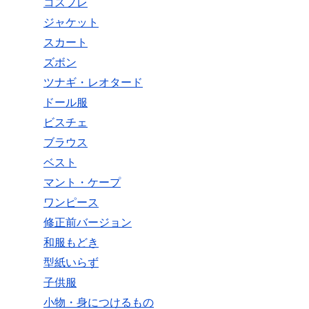
コスプレ
ジャケット
スカート
ズボン
ツナギ・レオタード
ドール服
ビスチェ
ブラウス
ベスト
マント・ケープ
ワンピース
修正前バージョン
和服もどき
型紙いらず
子供服
小物・身につけるもの