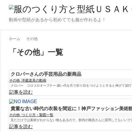
動画や型紙があるから初めてでも服が作れるよ！
ホーム
その他
「
その他
」
一覧
クロバーさんの手芸用品の新商品
その他
,
洋裁道具の動画
クロバー コロコロオープナー 縫い代を爪で折り目をつけようとすると伸びて波打った
記事を読む
貴重な古い時代の衣装を間近に！神戸ファッション美術
その他
,
つくり方・製図一覧
見ただけでは素材がわからない物もあるので、館内の職員さんに質問してもいいですか
記事を読む