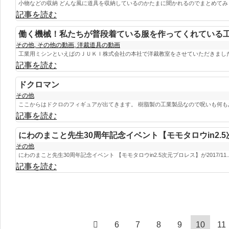
小物などの収納 どんな風に道具を収納しているのかたまに聞かれるのでまとめてみまし
記事を読む
働く機械！私たちが普段着ている服を作ってくれている
その他
,
その他の動画
,
洋裁道具の動画
工業用ミシンといえばのＪＵＫＩ株式会社の本社で洋裁教室をさせていただきました！
記事を読む
ドクロマン
その他
ここからはドクロのフィギュアが出てきます。 樹脂製の工業製品なので呪いも何もあ
記事を読む
にわのまこと先生30周年記念イベント【モモタロウin2.
その他
にわのまこと先生30周年記念イベント 【モモタロウin2.5次元プロレス】が2017/11..
記事を読む
6
7
8
9
10
11