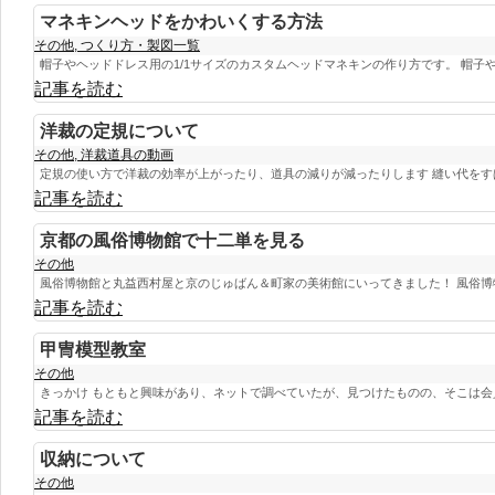
マネキンヘッドをかわいくする方法
その他
,
つくり方・製図一覧
帽子やヘッドドレス用の1/1サイズのカスタムヘッドマネキンの作り方です。 帽子やヘ
記事を読む
洋裁の定規について
その他
,
洋裁道具の動画
定規の使い方で洋裁の効率が上がったり、道具の減りが減ったりします 縫い代をすばや
記事を読む
京都の風俗博物館で十二単を見る
その他
風俗博物館と丸益西村屋と京のじゅばん＆町家の美術館にいってきました！ 風俗博物
記事を読む
甲冑模型教室
その他
きっかけ もともと興味があり、ネットで調べていたが、見つけたものの、そこは会員
記事を読む
収納について
その他