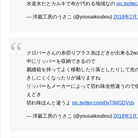
水道水だとカルキで布が汚れる地域なの
pic.twit
— 洋裁工房のうさこ (@yousaikoubou)
2018年2月
クロバーさんの糸切りプラス糸ほどきが出来る2w
中にリッパーを収納できるので
裁縫箱を持ってよく移動したり落としたりして先
きしにくくなったりが減りますね
リッパーもメーカーによって切れ味全然違うので
えどき
切れ味ほんと違うよ
pic.twitter.com/0vTIWGDVds
— 洋裁工房のうさこ (@yousaikoubou)
2018年2月