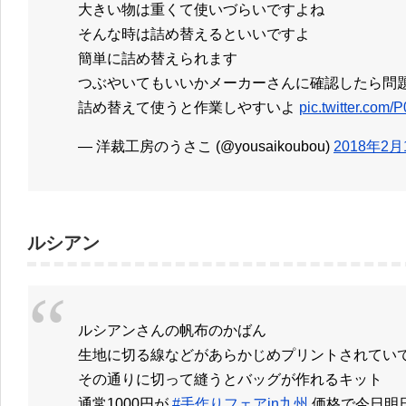
大きい物は重くて使いづらいですよね
そんな時は詰め替えるといいですよ
簡単に詰め替えられます
つぶやいてもいいかメーカーさんに確認したら問
詰め替えて使うと作業しやすいよ
pic.twitter.com
— 洋裁工房のうさこ (@yousaikoubou)
2018年2月
ルシアン
ルシアンさんの帆布のかばん
生地に切る線などがあらかじめプリントされてい
その通りに切って縫うとバッグが作れるキット
通常1000円が
#手作りフェアin九州
価格で今日明日