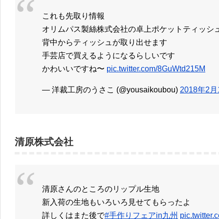
これも先取り情報
オリムパス製絲株式会社の卓上ポケットティッシ
背中からティッシュが取り出せます
手芸店で買えるようになるらしいです
かわいいですね〜
pic.twitter.com/8GuWtd215M
— 洋裁工房のうさこ (@yousaikoubou)
2018年2月
清原株式会社
清原さんのところのリップル生地
新入荷の生地もいろいろ見せてもらったよ
詳しくはまた後で
#手作りフェアin九州
pic.twitte