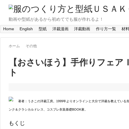
動画や型紙があるから初めてでも服が作れるよ！
Home
English
型紙
洋裁漫画
洋裁動画
作り方一覧
材
ホーム
その他
【おさいほう】手作りフェアＩ
ト
著者：うさこの洋裁工房。1999年よりオンラインと大分で洋裁を教えている
ンク＆クラシカルドレス、コスプレ衣装基礎BOOK著。
もくじ