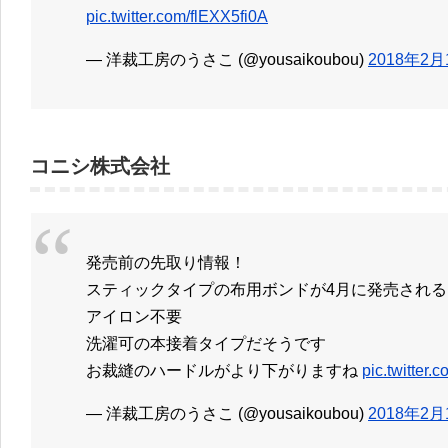
pic.twitter.com/flEXX5fi0A
— 洋裁工房のうさこ (@yousaikoubou)
2018年2月
コニシ株式会社
発売前の先取り情報！
スティックタイプの布用ボンドが4月に発売され
アイロン不要
洗濯可の本接着タイプだそうです
お裁縫のハードルがより下がりますね
pic.twitter
— 洋裁工房のうさこ (@yousaikoubou)
2018年2月