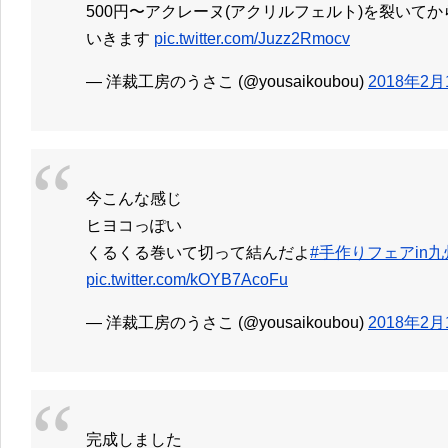
500円〜アクレーヌ(アクリルフェルト)を裂いて
いきます
pic.twitter.com/Juzz2Rmocv
— 洋裁工房のうさこ (@yousaikoubou)
2018年2月
今こんな感じ
ヒヨコっぽい
くるくる巻いて切って結んだよ
#手作りフェアin九
pic.twitter.com/kOYB7AcoFu
— 洋裁工房のうさこ (@yousaikoubou)
2018年2月
完成しました