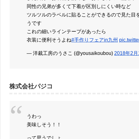
同性の兄弟が多くて下着が区別しにくい時など
ツルツルのラベルに貼ることができるので見た目
うです
これの細いラインテープがあったら
衣装に便利そうよね
#手作りフェアin九州
pic.twit
— 洋裁工房のうさこ (@yousaikoubou)
2018年2月
株式会社パジコ
うわっ
美味しそう！！
って思うでしょ