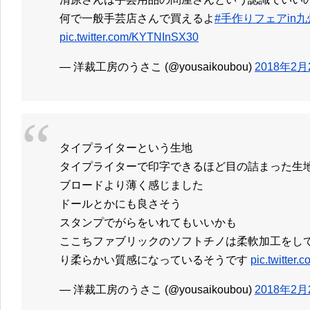
何で一般手芸店さんで買えるよ
#手作りフェアin九
pic.twitter.com/KYTNInSX30
— 洋裁工房のうさこ (@yousaikoubou)
2018年2月
タイプライターという生地
タイプライターで印字できるほど目の詰まった生
ブロードより薄く感じました
ドールとかにも良さそう
スタンプでがらをいれてもいいかも
ここちファブリックのソフトチノは柔軟加工をし
り柔らかい質感になっているそうです
pic.twitte
— 洋裁工房のうさこ (@yousaikoubou)
2018年2月