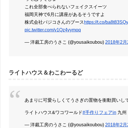
これ全部食べられないフェイクスイーツ
福岡天神で6月に講座があるそうですよ
株式会社パジコさんのブース
https://t.co/ba8t83SQ
pic.twitter.com/v1Qz4vymoq
— 洋裁工房のうさこ (@yousaikoubou)
2018年2月
ライトハウス＆わこわーるど
あまりに可愛らしくてうさぎの置物を衝動買いし
ライトハウス&ワコワールド
#手作りフェアin
九州
— 洋裁工房のうさこ (@yousaikoubou)
2018年2月