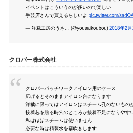
イベントはこういうのが多いので楽しい
手芸店さんで買えるらしいよ
pic.twitter.com/sa
— 洋裁工房のうさこ (@yousaikoubou)
2018年2月
クロバー株式会社
クロバーパッチワークアイロン用のケース
広げるとそのままアイロン台になります
洋裁に限ってはアイロンはスチーム孔のないもの
接着芯を貼る時穴のところが接着不足になりやす
私はほぼスチームは使いません
必要な時は精製水を霧吹きします