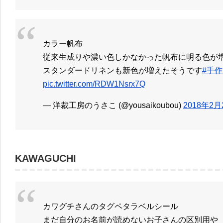
カラー帆布
従来生成りや濃い色しかなかった帆布に明る色が
スタンダードリネンも新色が増えたそうです
#手作
pic.twitter.com/RDW1Nsrx7Q
— 洋裁工房のうさこ (@yousaikoubou)
2018年2月
KAWAGUCHI
カワグチさんのタグペタラベルシール
まだ自分のお名前が読めないお子さんの区別用や