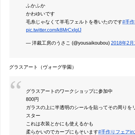
ふかふか
かわゆいです
毛糸じゃなくて羊毛フェルトを巻いたのです
#手作
pic.twitter.com/k8MrCxIgIJ
— 洋裁工房のうさこ (@yousaikoubou)
2018年2月
グラスアート（ヴォーグ学園）
グラスアートのワークショップに参加中
800円
ガラスの上に半透明のシールを貼ってその周りを
スター
これは衣装とかにも使えるかも
柔らかいのでカーブにもそいます
#手作りフェアi