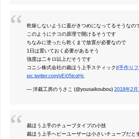
乾燥しないように蓋がきつめになってるそうなの
このようにテコの原理で開けるそうです
ちなみに塗ったら乾くまで放置が必要なので
1日は置いておく必要があるそう
強度は二キロ以上だそうです
コニシ株式会社の裁ほう上手スティック
#手作りフ
pic.twitter.com/vEi05tcqHc
— 洋裁工房のうさこ (@yousaikoubou)
2018年2月
裁ほう上手のチューブタイプの小技
裁ほう上手ヘビーユーザーは小さいチューブだと