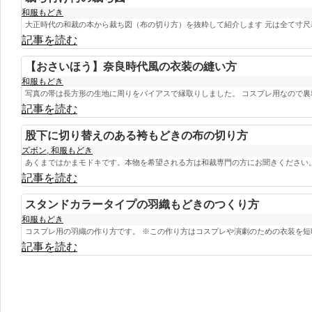
和服もどき
大正時代の和裁の本から裁ち図（布の切り方）を抜粋して紹介します 元は全て寸尺表
記事を読む
【おさいほう】奈良時代風の衣装の縫い方
和服もどき
写真の帯は長方形の生地に周りをバイアスで縁取りしました。 コスプレ用なので裏地
記事を読む
股下に切り替えのある袴もどきの布の切り方
ズボン
,
和服もどき
あくまではかまモドキです。本物を希望される方は和裁専門の方にお聞きください。 
記事を読む
スタンドカラータイプの羽織もどきのつくり方
和服もどき
コスプレ用の羽織の作り方です。 ※この作り方はコスプレや演劇のための衣装を短時
記事を読む