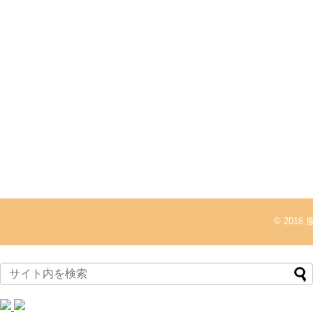
© 2016