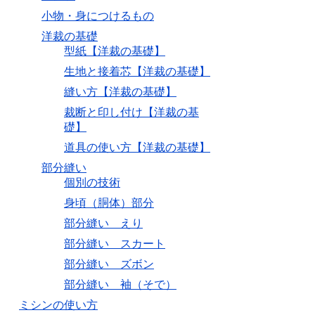
小物・身につけるもの
洋裁の基礎
型紙【洋裁の基礎】
生地と接着芯【洋裁の基礎】
縫い方【洋裁の基礎】
裁断と印し付け【洋裁の基
礎】
道具の使い方【洋裁の基礎】
部分縫い
個別の技術
身頃（胴体）部分
部分縫い えり
部分縫い スカート
部分縫い ズボン
部分縫い 袖（そで）
ミシンの使い方