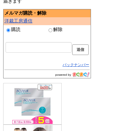
届きます
メルマガ購読・解除
洋裁工房通信
購読
解除
バックナンバー
powered by