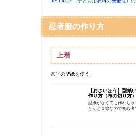
JIS L4129（子ども用衣料の安全性）
忍者服の作り方
上着
甚平の型紙を使う。
【おさいほう】型紙
作り方（布の切り方
型紙がなくても作れちゃ
とんど直線なので初心者で