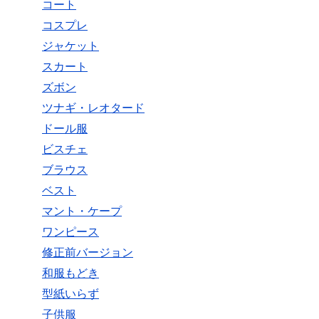
コート
コスプレ
ジャケット
スカート
ズボン
ツナギ・レオタード
ドール服
ビスチェ
ブラウス
ベスト
マント・ケープ
ワンピース
修正前バージョン
和服もどき
型紙いらず
子供服