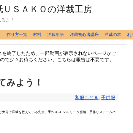
れるよ！
画
作り方一覧
材料
洋裁用語
洋裁初心者講座
洋裁の本
利
スを終了したため、一部動画が表示されないページがご
ますので少々お待ちください。こちらは報告は不要です。
てみよう！
和服もどき
,
子供服
ンと大分で洋裁を教えている先生。手作りCOS3ロリータ服編、手作りスチームパ