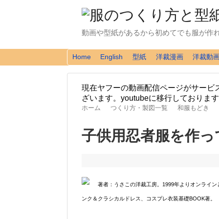
動画や型紙があるから初めてでも服が作
Home
English
型紙
洋裁漫画
洋裁動
現在ヤフーの動画配信ページがサービ
ざいます。youtubeに移行しており
ホーム
つくり方・製図一覧
和服もどき
子供用忍者服を作っ
著者：うさこの洋裁工房。1999年よりオンライ
ンク＆クラシカルドレス、コスプレ衣装基礎BOOK著。