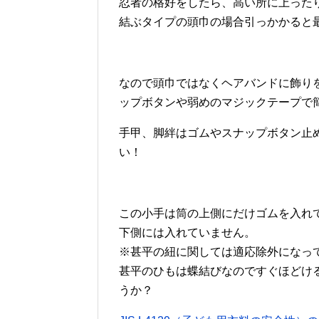
忍者の格好をしたら、高い所に上った
結ぶタイプの頭巾の場合引っかかると
なので頭巾ではなくヘアバンドに飾り
ップボタンや弱めのマジックテープで
手甲、脚絆はゴムやスナップボタン止
い！
この小手は筒の上側にだけゴムを入れ
下側には入れていません。
※甚平の紐に関しては適応除外になっ
甚平のひもは蝶結びなのですぐほどけ
うか？