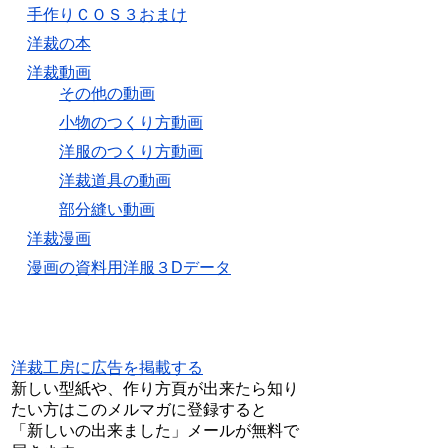
手作りＣＯＳ３おまけ
洋裁の本
洋裁動画
その他の動画
小物のつくり方動画
洋服のつくり方動画
洋裁道具の動画
部分縫い動画
洋裁漫画
漫画の資料用洋服３Dデータ
洋裁工房に広告を掲載する
新しい型紙や、作り方頁が出来たら知り
たい方はこのメルマガに登録すると
「新しいの出来ました」メールが無料で