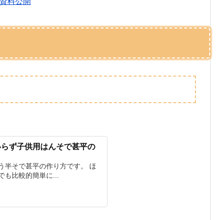
の資料公開
いらず子供用はんそで甚平の
）
う半そで甚平の作り方です。 ほ
も比較的簡単に...