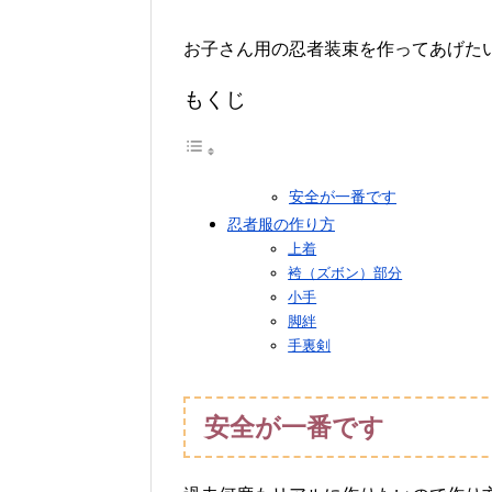
お子さん用の忍者装束を作ってあげた
もくじ
安全が一番です
忍者服の作り方
上着
袴（ズボン）部分
小手
脚絆
手裏剣
安全が一番です