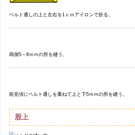
ベルト通しの上と左右を1ｃｍアイロンで折る。
両側5～8ｍｍの所を縫う。
前見頃にベルト通しを重ねて上と下5ｍｍの所を縫う。
股上