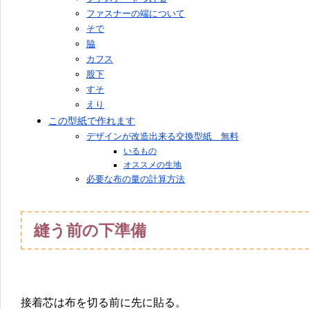
ファスナーの端について
そで
脇
カフス
股下
すそ
えり
この型紙で作れます
デザインが改造出来る交換型紙 無料
いるもの
オススメの生地
必要な布の量の計算方法
縫う前の下準備
接着芯は布を切る前に先に貼る。