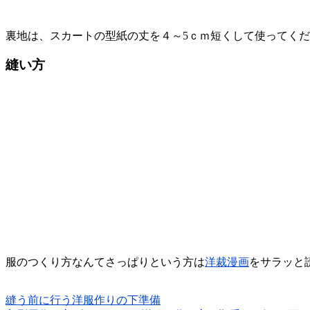
裏地は、スカートの型紙の丈を４～5ｃｍ短くして使ってく
縫い方
服のつくり方なんてさっぱりという方は
洋裁漫画
をサラッと
縫う前に行う洋服作りの下準備