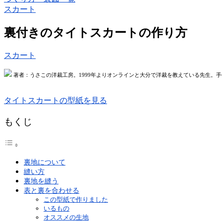
スカート
裏付きのタイトスカートの作り方
スカート
著者：うさこの洋裁工房。1999年よりオンラインと大分で洋裁を教えている先生。手
タイトスカートの型紙を見る
もくじ
裏地について
縫い方
裏地を縫う
表と裏を合わせる
この型紙で作りました
いるもの
オススメの生地