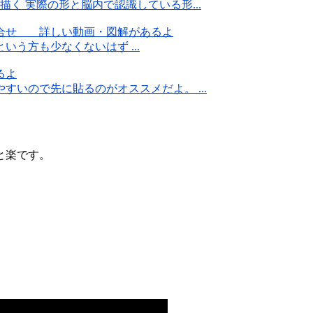
く 実際の形と脳内で認識している形...
組合せ 詳しい動画・図解があるよ
う方も少なくないはず ...
るよ
いので先に貼るのがオススメだよ。 ...
と楽です。