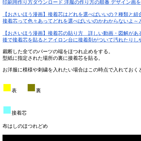
印刷用作り方ダウンロード 洋服の作り方の順番 デザイン画を描
【おさいほう漫画】接着芯はどれを選べばいいの？種類と
接着芯って色々あってどれを選べばいいのかわからないよ～とい
【おさいほう漫画】接着芯の貼り方 詳しい動画・図解があ
後で接着芯を貼るとアイロン台に接着剤がついて汚れたりしやす
裁断した全てのパーツの端をほつれ止めをする。
型紙に指定された場所の裏に接着芯を貼る。
お洋服に模様や刺繍を入れたい場合はこの時点で入れておく
■
■
表
裏
■
接着芯
布はしのほつれどめ