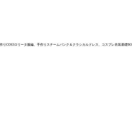
作りCOS3ロリータ服編、手作りスチームパンク＆クラシカルドレス、コスプレ衣装基礎BO