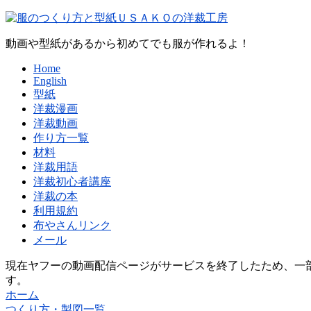
動画や型紙があるから初めてでも服が作れるよ！
Home
English
型紙
洋裁漫画
洋裁動画
作り方一覧
材料
洋裁用語
洋裁初心者講座
洋裁の本
利用規約
布やさんリンク
メール
現在ヤフーの動画配信ページがサービスを終了したため、一部
す。
ホーム
つくり方・製図一覧