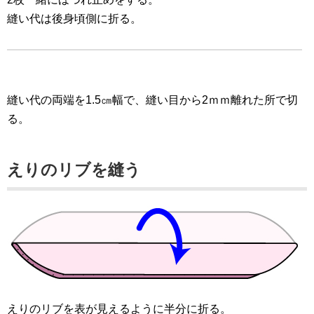
縫い代は後身頃側に折る。
縫い代の両端を1.5㎝幅で、縫い目から2ｍｍ離れた所で切
る。
えりのリブを縫う
えりのリブを表が見えるように半分に折る。