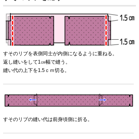
すそのリブを表側同士が内側になるように重ねる。
返し縫いをして1㎝幅で縫う。
縫い代の上下を1.5ｃｍ切る。
すそのリブの縫い代は前身頃側に折る。