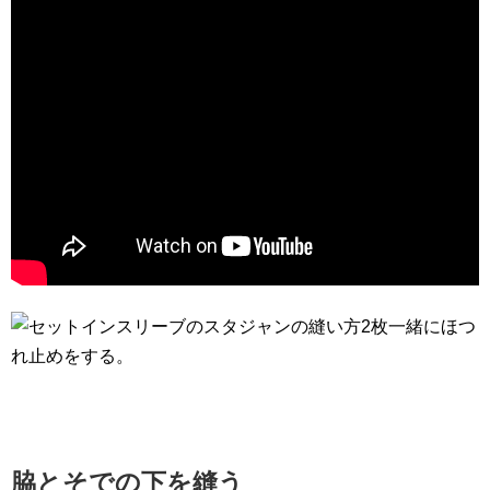
2枚一緒にほつ
れ止めをする。
脇とそでの下を縫う