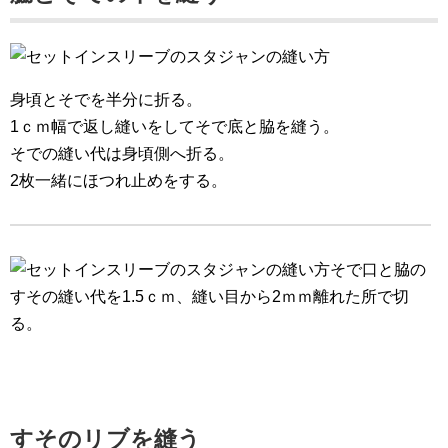
身頃とそでを半分に折る。
1ｃｍ幅で返し縫いをしてそで底と脇を縫う。
そでの縫い代は身頃側へ折る。
2枚一緒にほつれ止めをする。
そで口と脇の
すその縫い代を1.5ｃｍ、縫い目から2ｍｍ離れた所で切
る。
すそのリブを縫う