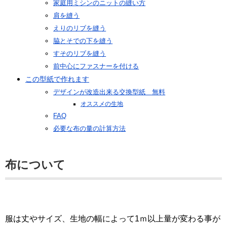
家庭用ミシンのニットの縫い方
肩を縫う
えりのリブを縫う
脇とそでの下を縫う
すそのリブを縫う
前中心にファスナーを付ける
この型紙で作れます
デザインが改造出来る交換型紙 無料
オススメの生地
FAQ
必要な布の量の計算方法
布について
服は丈やサイズ、生地の幅によって1ｍ以上量が変わる事が