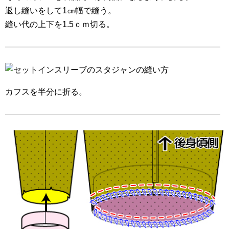
返し縫いをして1㎝幅で縫う。
縫い代の上下を1.5ｃｍ切る。
カフスを半分に折る。