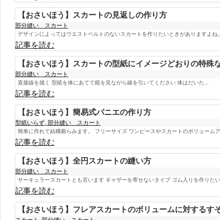
【おさいほう】スカートの見返しの作り方
部分縫い スカート
デザインによってはウエストベルトのないスカートを作りたいときがありますよね。 
記事を読む
【おさいほう】スカートの型紙にイメージどおりの特殊
部分縫い スカート
直接線を描く 型紙を体にあてて鏡を見ながら線を引いてください 体はだいた...
記事を読む
【おさいほう】簡易式パニエの作り方
型紙いらず
,
部分縫い スカート
簡単に作れて結構膨らみます。 フリーサイズ ワンピースやスカートのボリュームアッ
記事を読む
【おさいほう】全円スカートの縫い方
部分縫い スカート
サーキュラースカートとも言います ギャザーを寄せないタイプ ゴム入りを作りたい人
記事を読む
【おさいほう】フレアスカートのボリュームに対するす
スカート
,
部分縫い スカート