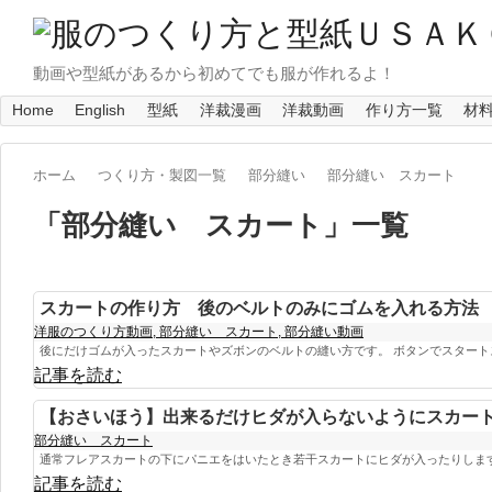
動画や型紙があるから初めてでも服が作れるよ！
Home
English
型紙
洋裁漫画
洋裁動画
作り方一覧
材
ホーム
つくり方・製図一覧
部分縫い
部分縫い スカート
「
部分縫い スカート
」
一覧
スカートの作り方 後のベルトのみにゴムを入れる方法
洋服のつくり方動画
,
部分縫い スカート
,
部分縫い動画
後にだけゴムが入ったスカートやズボンのベルトの縫い方です。 ボタンでスタートス
記事を読む
【おさいほう】出来るだけヒダが入らないようにスカー
部分縫い スカート
通常フレアスカートの下にパニエをはいたとき若干スカートにヒダが入ったりしますよ
記事を読む