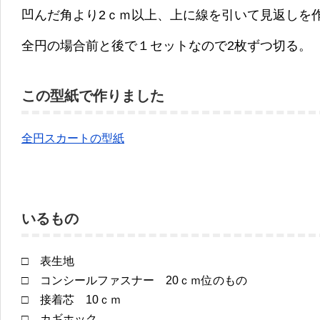
凹んだ角より2ｃｍ以上、上に線を引いて見返しを
全円の場合前と後で１セットなので2枚ずつ切る。
この型紙で作りました
全円スカートの型紙
いるもの
□ 表生地
□ コンシールファスナー 20ｃｍ位のもの
□ 接着芯 10ｃｍ
□ カギホック