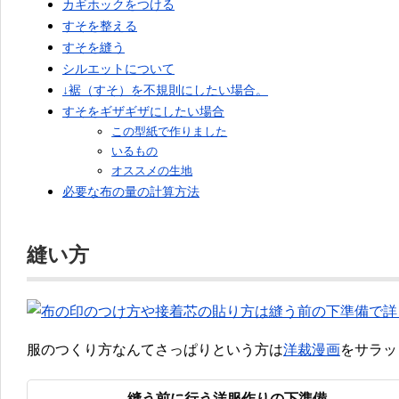
カギホックをつける
すそを整える
すそを縫う
シルエットについて
↓裾（すそ）を不規則にしたい場合。
すそをギザギザにしたい場合
この型紙で作りました
いるもの
オススメの生地
必要な布の量の計算方法
縫い方
服のつくり方なんてさっぱりという方は
洋裁漫画
をサラッ
縫う前に行う洋服作りの下準備