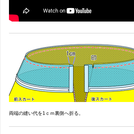
両端の縫い代を1ｃｍ裏側へ折る。