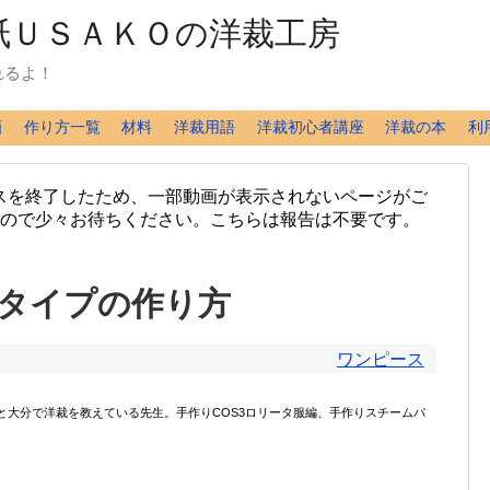
れるよ！
画
作り方一覧
材料
洋裁用語
洋裁初心者講座
洋裁の本
利
スを終了したため、一部動画が表示されないページがご
ますので少々お待ちください。こちらは報告は不要です。
タイプの作り方
ワンピース
ンと大分で洋裁を教えている先生。手作りCOS3ロリータ服編、手作りスチームパ