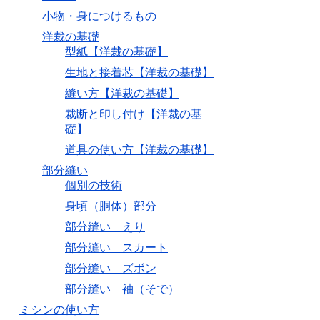
小物・身につけるもの
洋裁の基礎
型紙【洋裁の基礎】
生地と接着芯【洋裁の基礎】
縫い方【洋裁の基礎】
裁断と印し付け【洋裁の基
礎】
道具の使い方【洋裁の基礎】
部分縫い
個別の技術
身頃（胴体）部分
部分縫い えり
部分縫い スカート
部分縫い ズボン
部分縫い 袖（そで）
ミシンの使い方