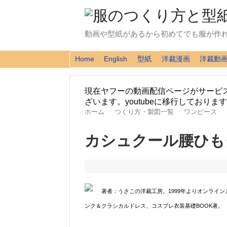
動画や型紙があるから初めてでも服が作
Home
English
型紙
洋裁漫画
洋裁動
現在ヤフーの動画配信ページがサービ
ざいます。youtubeに移行しており
ホーム
つくり方・製図一覧
ワンピース
カシュクール腰ひも
著者：うさこの洋裁工房。1999年よりオンライ
ンク＆クラシカルドレス、コスプレ衣装基礎BOOK著。