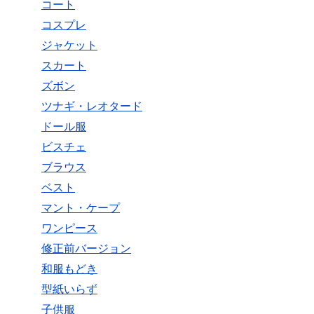
コート
コスプレ
ジャケット
スカート
ズボン
ツナギ・レオタード
ドール服
ビスチェ
ブラウス
ベスト
マント・ケープ
ワンピース
修正前バージョン
和服もどき
型紙いらず
子供服