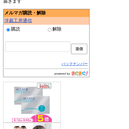
届きます
メルマガ購読・解除
洋裁工房通信
購読
解除
バックナンバー
powered by