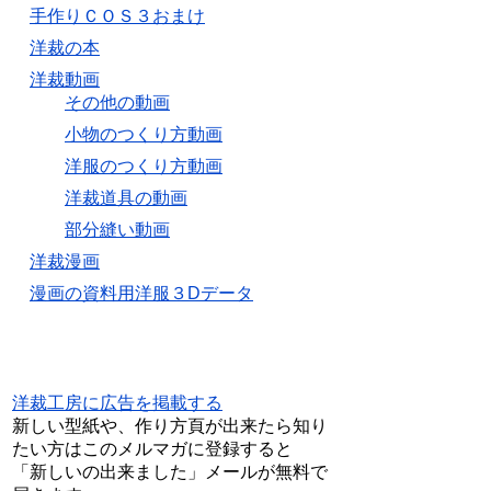
手作りＣＯＳ３おまけ
洋裁の本
洋裁動画
その他の動画
小物のつくり方動画
洋服のつくり方動画
洋裁道具の動画
部分縫い動画
洋裁漫画
漫画の資料用洋服３Dデータ
洋裁工房に広告を掲載する
新しい型紙や、作り方頁が出来たら知り
たい方はこのメルマガに登録すると
「新しいの出来ました」メールが無料で