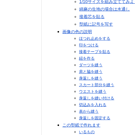
1/10サイズを組み立ててみ
綿麻の生地の場合は水通し
接着芯を貼る
型紙に記号を写す
画像の色の説明
ほつれ止めをする
印をつける
接着テープを貼る
紐を作る
ダーツを縫う
肩と脇を縫う
身返しを縫う
スカート部分を縫う
ウエストを縫う
身返しを縫い付ける
切込みを入れる
表から縫う
身返しを固定する
この型紙で作れます
いるもの