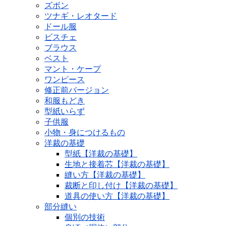
ズボン
ツナギ・レオタード
ドール服
ビスチェ
ブラウス
ベスト
マント・ケープ
ワンピース
修正前バージョン
和服もどき
型紙いらず
子供服
小物・身につけるもの
洋裁の基礎
型紙【洋裁の基礎】
生地と接着芯【洋裁の基礎】
縫い方【洋裁の基礎】
裁断と印し付け【洋裁の基礎】
道具の使い方【洋裁の基礎】
部分縫い
個別の技術