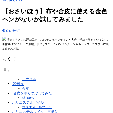
【おさいほう】布や合皮に使える金色
ペンがないか試してみました
個別の技術
著者：うさこの洋裁工房。1999年よりオンラインと大分で洋裁を教えている先生。
手作りCOS3ロリータ服編、手作りスチームパンク＆クラシカルドレス、コスプレ衣装
基礎BOOK著。
もくじ
エナメル
20日後
合皮
合皮を塗りつぶしてみた
綿100％
ポリエステルツイル
ポリエステルツイル
ポリエステルツイル 平塗り