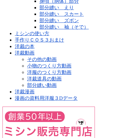
身頃（胴体）部分
部分縫い えり
部分縫い スカート
部分縫い ズボン
部分縫い 袖（そで）
ミシンの使い方
手作りＣＯＳ３おまけ
洋裁の本
洋裁動画
その他の動画
小物のつくり方動画
洋服のつくり方動画
洋裁道具の動画
部分縫い動画
洋裁漫画
漫画の資料用洋服３Dデータ