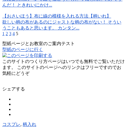
んだ！ ときれいにかけ...
【おさいほう】布に線の模様を入れる方法【柄いれ】
欲しい柄の布があるのにジャストな柄の布がない！ そうい
うこともあると思います。 カンタン...
1
2
3
4
5
型紙ページとお教室のご案内テスト
型紙のページに行く
このサイトのつくり方ページはいつでも無料でご覧いただけ
ます。 このサイトのページへのリンクはフリーですのでお
気軽にどうぞ
シェアする
コスプレ
,
柄入れ