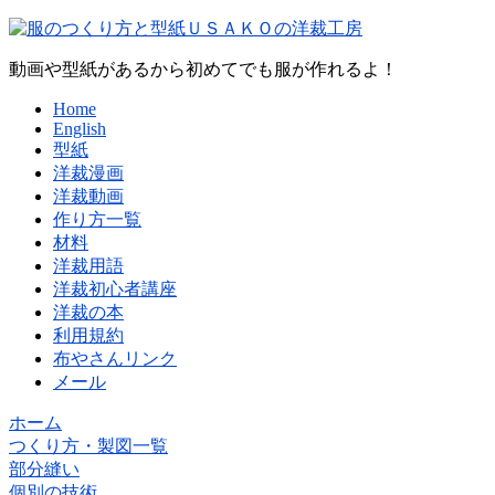
動画や型紙があるから初めてでも服が作れるよ！
Home
English
型紙
洋裁漫画
洋裁動画
作り方一覧
材料
洋裁用語
洋裁初心者講座
洋裁の本
利用規約
布やさんリンク
メール
ホーム
つくり方・製図一覧
部分縫い
個別の技術