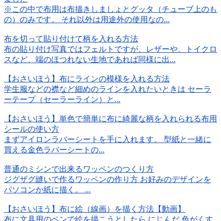
※この中で布用は布描きしましょとグッタ（チューブ上のも
の）のみです。 それ以外は用途外の使用なの...
布を切って貼り付けて柄を入れる方法
布の貼り付け写真ではフェルトですが、レザーや、トイクロ
スなど、端のほつれない生地であれば同様に出...
【おさいほう】布にラインの模様を入れる方法
学生服などの襟など細めのラインを入れたいときは セーラ
ーテープ（セーラーライン）と...
【おさいほう】単色で簡単に布に綺麗な柄を入れられる布用
シールの使い方
まずアイロンラバーシートを手に入れます。 型紙と一緒に
買える金色ラバーシートの...
普通のミシンで出来るワッペンのつくり方
ジグザグ縫いで作るワッペンの作り方 お好みのデザインを
パソコンか紙に描く。 ...
【おさいほう】布に絵（線画）を描く方法【動画】
布に文具用のペンで絵を描こうとしたら にじんだ 色がくす