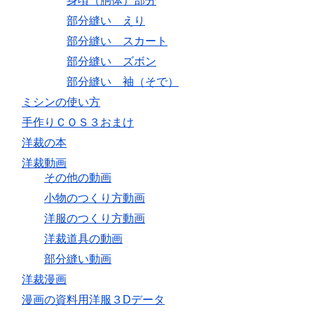
身頃（胴体）部分
部分縫い えり
部分縫い スカート
部分縫い ズボン
部分縫い 袖（そで）
ミシンの使い方
手作りＣＯＳ３おまけ
洋裁の本
洋裁動画
その他の動画
小物のつくり方動画
洋服のつくり方動画
洋裁道具の動画
部分縫い動画
洋裁漫画
漫画の資料用洋服３Dデータ