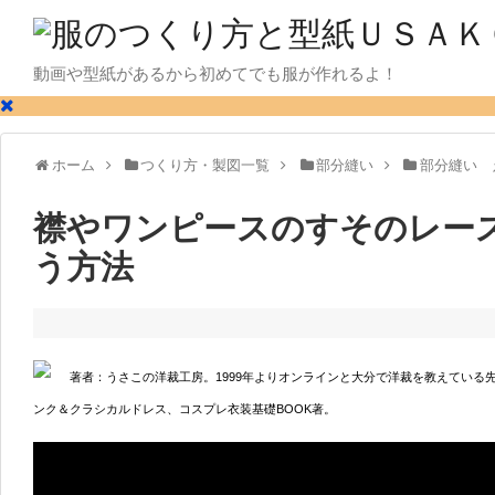
動画や型紙があるから初めてでも服が作れるよ！
ホーム
つくり方・製図一覧
部分縫い
部分縫い 
襟やワンピースのすそのレー
う方法
著者：うさこの洋裁工房。1999年よりオンラインと大分で洋裁を教えている
ンク＆クラシカルドレス、コスプレ衣装基礎BOOK著。