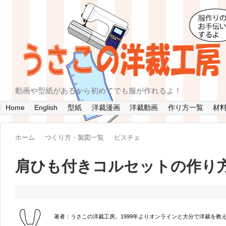
動画や型紙があるから初めてでも服が作れるよ！
Home
English
型紙
洋裁漫画
洋裁動画
作り方一覧
材
ホーム
つくり方・製図一覧
ビスチェ
肩ひも付きコルセットの作り
著者：うさこの洋裁工房。1999年よりオンラインと大分で洋裁を教