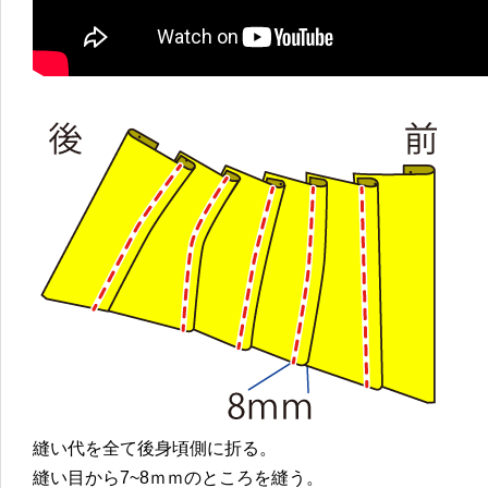
縫い代を全て後身頃側に折る。
縫い目から7~8ｍｍのところを縫う。