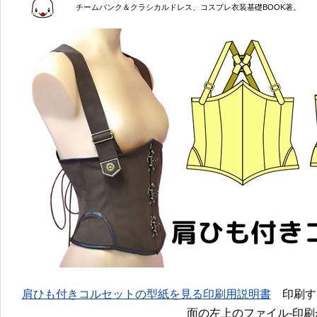
チームパンク＆クラシカルドレス、コスプレ衣装基礎BOOK著。
肩ひも付きコルセットの型紙を見る
印刷用説明書
印刷する
面の左上のファイル-印刷