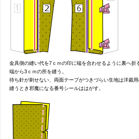
金具側の縫い代を7ｃｍの印に端を合わせるように裏へ折
端から3ｃｍの所を縫う。
待ち針が刺せない、両面テープがつきづらい生地は洋裁用
縫うとき邪魔になる番号シールははがす。