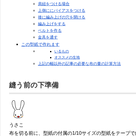
肩紐をつける場合
上側ににバイアスをつける
後に編み上げの穴を開ける
編み上げをする
ベルトを作る
金具を通す
この型紙で作れます
いるもの
オススメの生地
上記の幅以外の記事の必要な布の量の計算方法
縫う前の下準備
うさこ
布を切る前に、型紙の付属の1/10サイズの型紙をテープ