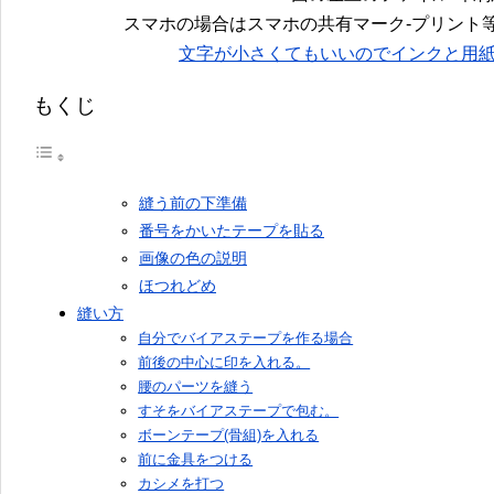
スマホの場合はスマホの共有マーク-プリント
文字が小さくてもいいのでインクと用
もくじ
縫う前の下準備
番号をかいたテープを貼る
画像の色の説明
ほつれどめ
縫い方
自分でバイアステープを作る場合
前後の中心に印を入れる。
腰のパーツを縫う
すそをバイアステープで包む。
ボーンテープ(骨組)を入れる
前に金具をつける
カシメを打つ