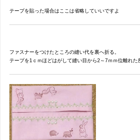
テープを貼った場合はここは省略していいですよ
ファスナーをつけたところの縫い代を裏へ折る。
テープを1ｃｍほどはがして縫い目から2～7ｍｍ位離れた