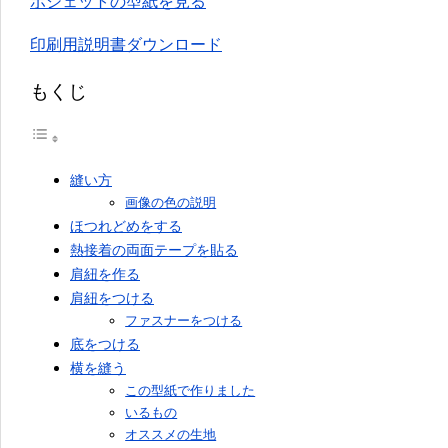
ポシェットの型紙を見る
印刷用説明書ダウンロード
もくじ
縫い方
画像の色の説明
ほつれどめをする
熱接着の両面テープを貼る
肩紐を作る
肩紐をつける
ファスナーをつける
底をつける
横を縫う
この型紙で作りました
いるもの
オススメの生地