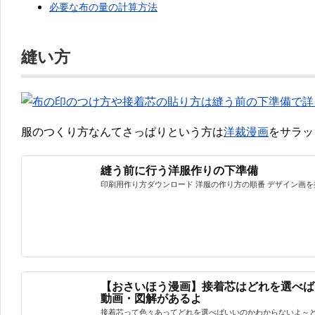
必要な布の量の計算方法
縫い方
服のつくり方なんてさっぱりという方は
洋裁漫画
をサラッ
縫う前に行う洋服作りの下準備
印刷用作り方ダウンロード 洋服の作り方の順番 デザイン画を描
【おさいほう漫画】接着芯はどれを選べ
動画・図解があるよ
接着芯って色々あってどれを選べばいいのかわからないよ～とい