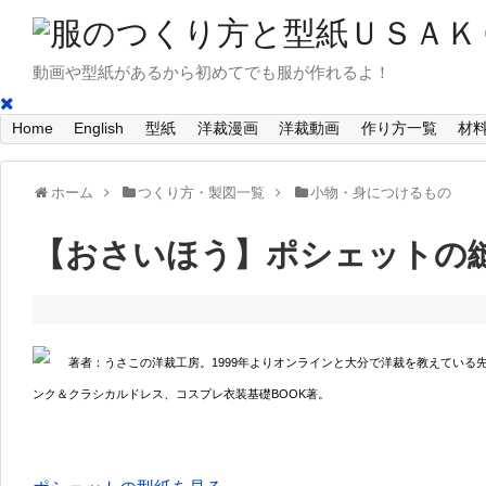
動画や型紙があるから初めてでも服が作れるよ！
Home
English
型紙
洋裁漫画
洋裁動画
作り方一覧
材
ホーム
つくり方・製図一覧
小物・身につけるもの
【おさいほう】ポシェットの
著者：うさこの洋裁工房。1999年よりオンラインと大分で洋裁を教えている
ンク＆クラシカルドレス、コスプレ衣装基礎BOOK著。