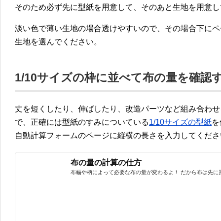
そのため必ず先に型紙を用意して、そのあと生地を用意し
淡い色で薄い生地の場合透けやすいので、その場合下にペ
生地を選んでください。
1/10サイズの枠に並べて布の量を確認
丈を短くしたり、伸ばしたり、改造パーツなど組み合わせ
で、正確には型紙のすみについている
1/10サイズの型紙
を
自動計算フォームのページに縦横の長さを入力してくださ
布の量の計算の仕方
布幅や柄によって必要な布の量が変わるよ！ だから布は先に買