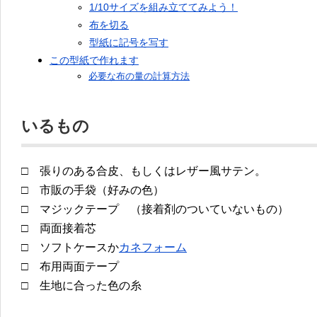
1/10サイズを組み立ててみよう！
布を切る
型紙に記号を写す
この型紙で作れます
必要な布の量の計算方法
いるもの
□ 張りのある合皮、もしくはレザー風サテン。
□ 市販の手袋（好みの色）
□ マジックテープ （接着剤のついていないもの）
□ 両面接着芯
□ ソフトケースか
カネフォーム
□ 布用両面テープ
□ 生地に合った色の糸