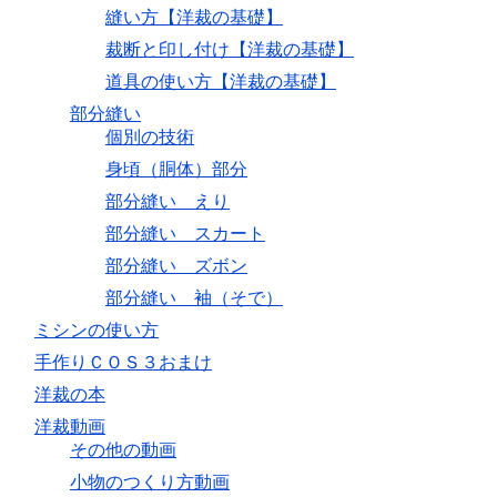
縫い方【洋裁の基礎】
裁断と印し付け【洋裁の基礎】
道具の使い方【洋裁の基礎】
部分縫い
個別の技術
身頃（胴体）部分
部分縫い えり
部分縫い スカート
部分縫い ズボン
部分縫い 袖（そで）
ミシンの使い方
手作りＣＯＳ３おまけ
洋裁の本
洋裁動画
その他の動画
小物のつくり方動画