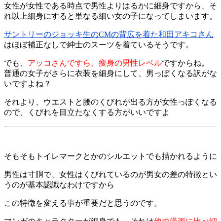
女性が女性である時点で男性よりはるかに細身ですから、そ
れ以上細身にすると単なる細い女の子になってしまいます。
サントリーのジョッキ生のCMの背広を着た和田アキコさん
はほぼ補正なしで紳士のスーツを着ているそうです。
でも、
アッコさんですら、痩身の男性レベル
ですからね。
普通の女子がさらに衣装を細身にして、男っぽくなる訳がな
いですよね？
それより、ウエストと腰のくびれが出る方が女性っぽくなる
ので、くびれを目立たなくする方がいいですよ
そもそもトイレマークとかのシルエットでも描かれるように
男性は寸胴で、女性はくびれているのが男女の差の特徴とい
うのが基本認識なわけですから
この特徴を変える事が重要だと思うのです。