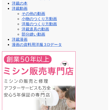
洋裁の本
洋裁動画
その他の動画
小物のつくり方動画
洋服のつくり方動画
洋裁道具の動画
部分縫い動画
洋裁漫画
漫画の資料用洋服３Dデータ