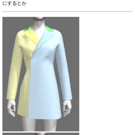
にするとか