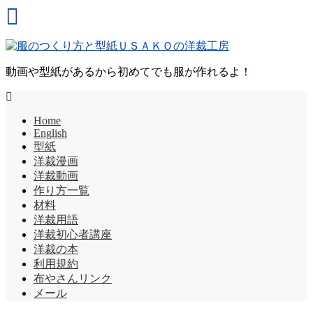
動画や型紙があるから初めてでも服が作れるよ！
Home
English
型紙
洋裁漫画
洋裁動画
作り方一覧
材料
洋裁用語
洋裁初心者講座
洋裁の本
利用規約
布やさんリンク
メール