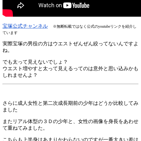
宝塚公式チャンネル
※無断転載ではなく公式のyoutubeリンクを紹介し
ています
実際宝塚の男役の方はウエストぜんぜん絞ってないんですよ
ね。
でも太って見えないでしょ？
ウエスト増やすと太って見えるってのは意外と思い込みかも
しれませんよ？
さらに成人女性と第二次成長期前の少年はどうか比較してみ
ました
またリアル体型の３Ｄの少年と、女性の画像を身長をあわせ
て重ねてみました。
こちらも上半身はあまりかわらないのですが一番大きい差は