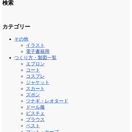
検索
カテゴリー
その他
イラスト
電子書籍用
つくり方・製図一覧
エプロン
コート
コスプレ
ジャケット
スカート
ズボン
ツナギ・レオタード
ドール服
ビスチェ
ブラウス
ベスト
マント・ケープ