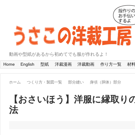
動画や型紙があるから初めてでも服が作れるよ！
Home
English
型紙
洋裁漫画
洋裁動画
作り方一覧
材
ホーム
つくり方・製図一覧
部分縫い
身頃（胴体）部分
【おさいほう】洋服に縁取り
法