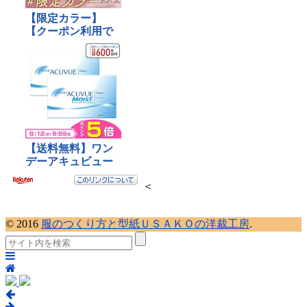
＜
© 2016
服のつくり方と型紙ＵＳＡＫＯの洋裁工房
.