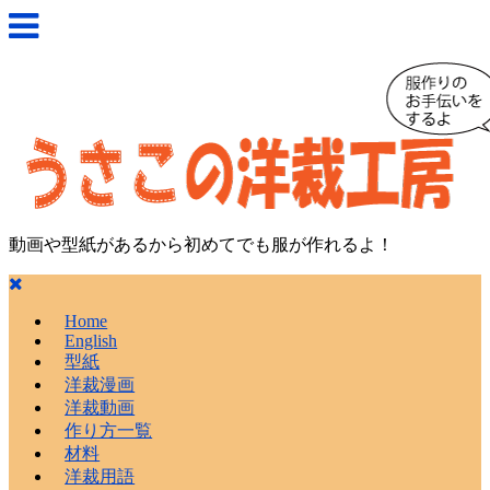
動画や型紙があるから初めてでも服が作れるよ！
Home
English
型紙
洋裁漫画
洋裁動画
作り方一覧
材料
洋裁用語