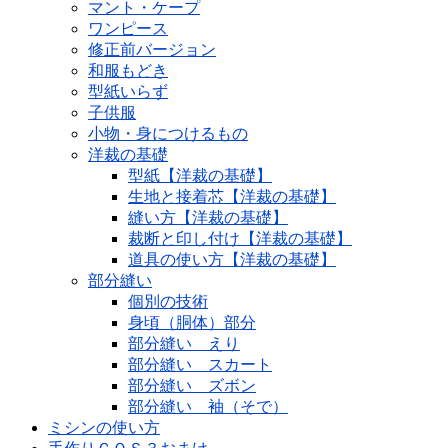
マント・ケープ
ワンピース
修正前バージョン
和服もどき
型紙いらず
子供服
小物・身につけるもの
洋裁の基礎
型紙【洋裁の基礎】
生地と接着芯【洋裁の基礎】
縫い方【洋裁の基礎】
裁断と印し付け【洋裁の基礎】
道具の使い方【洋裁の基礎】
部分縫い
個別の技術
身頃（胴体）部分
部分縫い えり
部分縫い スカート
部分縫い ズボン
部分縫い 袖（そで）
ミシンの使い方