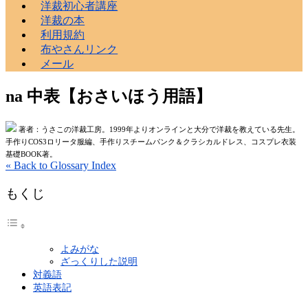
洋裁初心者講座
洋裁の本
利用規約
布やさんリンク
メール
na 中表【おさいほう用語】
著者：うさこの洋裁工房。1999年よりオンラインと大分で洋裁を教えている先生。
手作りCOS3ロリータ服編、手作りスチームパンク＆クラシカルドレス、コスプレ衣装
基礎BOOK著。
« Back to Glossary Index
もくじ
よみがな
ざっくりした説明
対義語
英語表記