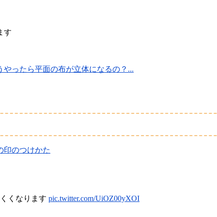
ます
やったら平面の布が立体になるの？...
の印のつけかた
にくくなります
pic.twitter.com/UiOZ00yXOI