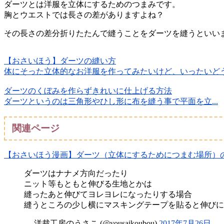
ダーツとは洋服を立体にするためのつまみです。
胸とウエストでは長さの差がありますよね？
その長さの差分折りたたんで縫うことをダーツを縫うといい
【おさいほう】ダーツの縫い方
体にそった立体的なお洋服を作ってみたいけど、いったいどう
ダーツのくぼみを作らずきれいに仕上げる方法
ダーツというのは三角形やひし形に布を縫う事で平面を立...
関連ページ
【おさいほう漫画】ダーツ（立体にするためにつまむ場所）
ダーツはナナメ方向だったり
ニット等もともと伸びる生地とかは
縫ったあと伸びてヨレヨレになったりする場合
縫うところの少し横にマスキングテープを貼ると伸び
— 洋裁工房のうさこ (@yousaikoubou)
2017年7月26日