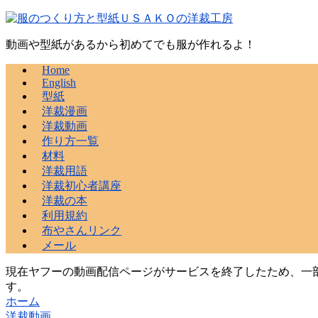
動画や型紙があるから初めてでも服が作れるよ！
Home
English
型紙
洋裁漫画
洋裁動画
作り方一覧
材料
洋裁用語
洋裁初心者講座
洋裁の本
利用規約
布やさんリンク
メール
現在ヤフーの動画配信ページがサービスを終了したため、一部
す。
ホーム
洋裁動画