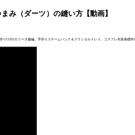
つまみ（ダーツ）の縫い方【動画】
作りCOS3ロリータ服編、手作りスチームパンク＆クラシカルドレス、コスプレ衣装基礎BO