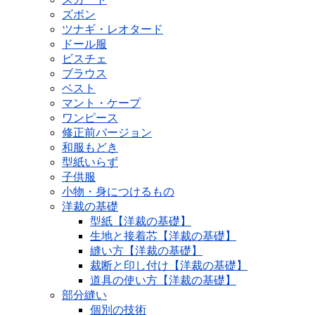
ズボン
ツナギ・レオタード
ドール服
ビスチェ
ブラウス
ベスト
マント・ケープ
ワンピース
修正前バージョン
和服もどき
型紙いらず
子供服
小物・身につけるもの
洋裁の基礎
型紙【洋裁の基礎】
生地と接着芯【洋裁の基礎】
縫い方【洋裁の基礎】
裁断と印し付け【洋裁の基礎】
道具の使い方【洋裁の基礎】
部分縫い
個別の技術