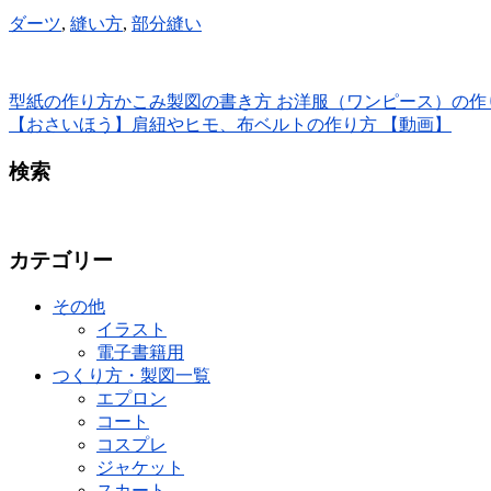
ダーツ
,
縫い方
,
部分縫い
型紙の作り方かこみ製図の書き方 お洋服（ワンピース）の作
【おさいほう】肩紐やヒモ、布ベルトの作り方 【動画】
検索
カテゴリー
その他
イラスト
電子書籍用
つくり方・製図一覧
エプロン
コート
コスプレ
ジャケット
スカート