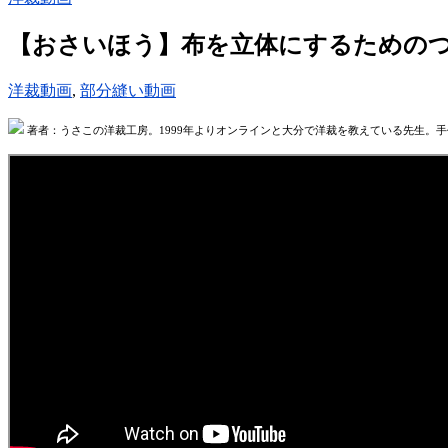
【おさいほう】布を立体にするための
洋裁動画
,
部分縫い動画
著者：うさこの洋裁工房。1999年よりオンラインと大分で洋裁を教えている先生。手