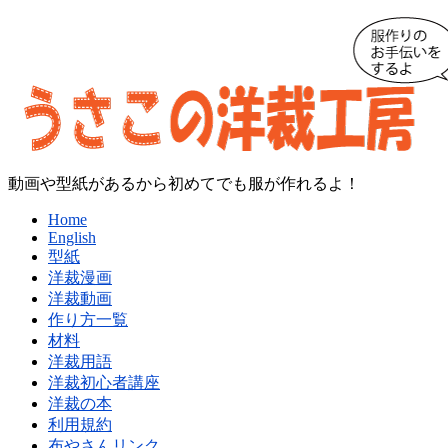
動画や型紙があるから初めてでも服が作れるよ！
Home
English
型紙
洋裁漫画
洋裁動画
作り方一覧
材料
洋裁用語
洋裁初心者講座
洋裁の本
利用規約
布やさんリンク