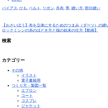
バイアス
,
ひも
,
ベルト
,
リボン
,
共布
,
帯
,
縫い方
,
部分縫い
【おさいほう】布を立体にするためのつまみ（ダーツ）の縫
ロックミシンの糸のほどき方と端の始末の仕方【動画】
検索
カテゴリー
その他
イラスト
電子書籍用
つくり方・製図一覧
エプロン
コート
コスプレ
ジャケット