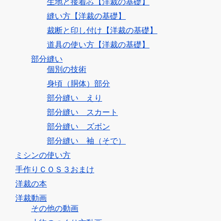
生地と接着芯【洋裁の基礎】
縫い方【洋裁の基礎】
裁断と印し付け【洋裁の基礎】
道具の使い方【洋裁の基礎】
部分縫い
個別の技術
身頃（胴体）部分
部分縫い えり
部分縫い スカート
部分縫い ズボン
部分縫い 袖（そで）
ミシンの使い方
手作りＣＯＳ３おまけ
洋裁の本
洋裁動画
その他の動画