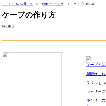
ＵＳＡＫＯの洋裁工房
＞
簡単ソーイング
＞ ケープの縫いか方
ケープの作り方
translate
ケープの型
製図はこち
フリルをつ
ギャザーに
ギャザーの
方