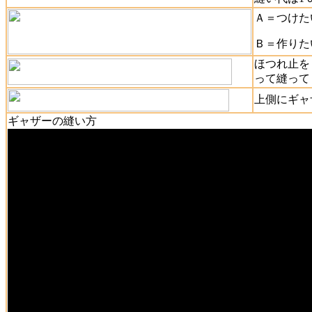
Ａ＝つけた
Ｂ＝作りた
ほつれ止を
って縫って
上側にギャ
ギャザーの縫い方