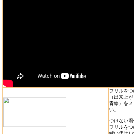
フリルをつ
（出来上が
青線）をメ
い。
つけない場
フリルをつ
縫い代は1