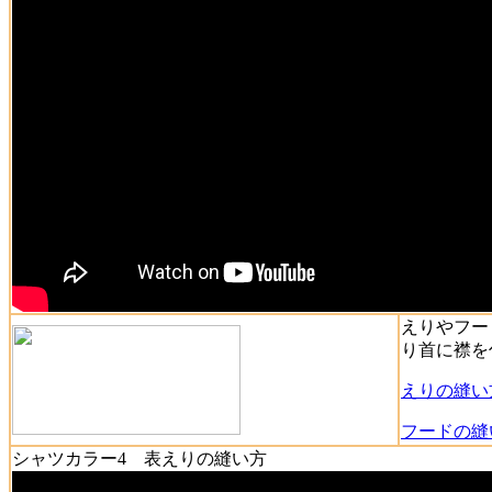
えりやフー
り首に襟を
えりの縫い
フードの縫
シャツカラー4 表えりの縫い方