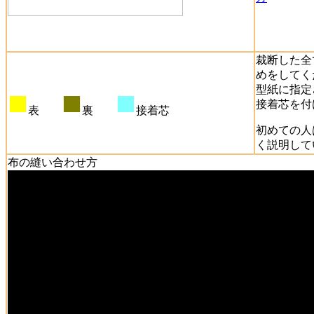
裁断した全
めをしてく
型紙に指定
■
■
■
接着芯を付
表
裏
接着芯
初めての人
く説明して
布の縫い合わせ方