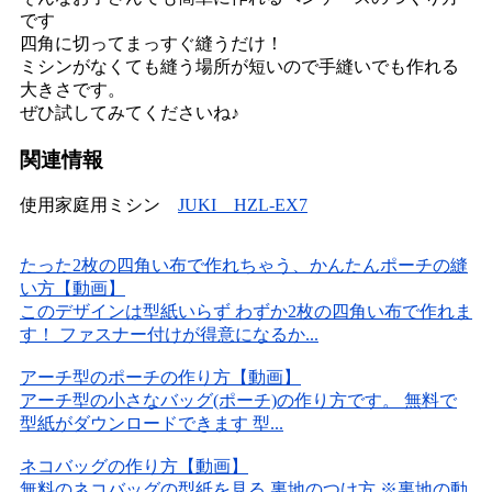
です
四角に切ってまっすぐ縫うだけ！
ミシンがなくても縫う場所が短いので手縫いでも作れる
大きさです。
ぜひ試してみてくださいね♪
関連情報
使用家庭用ミシン
JUKI HZL-EX7
たった2枚の四角い布で作れちゃう、かんたんポーチの縫
い方【動画】
このデザインは型紙いらず わずか2枚の四角い布で作れま
す！ ファスナー付けが得意になるか...
アーチ型のポーチの作り方【動画】
アーチ型の小さなバッグ(ポーチ)の作り方です。 無料で
型紙がダウンロードできます 型...
ネコバッグの作り方【動画】
無料のネコバッグの型紙を見る 裏地のつけ方 ※裏地の動