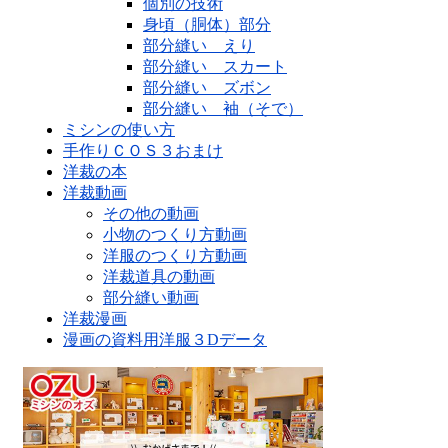
個別の技術
身頃（胴体）部分
部分縫い えり
部分縫い スカート
部分縫い ズボン
部分縫い 袖（そで）
ミシンの使い方
手作りＣＯＳ３おまけ
洋裁の本
洋裁動画
その他の動画
小物のつくり方動画
洋服のつくり方動画
洋裁道具の動画
部分縫い動画
洋裁漫画
漫画の資料用洋服３Dデータ