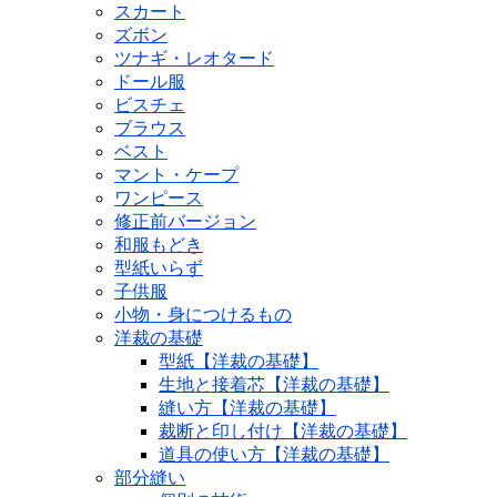
スカート
ズボン
ツナギ・レオタード
ドール服
ビスチェ
ブラウス
ベスト
マント・ケープ
ワンピース
修正前バージョン
和服もどき
型紙いらず
子供服
小物・身につけるもの
洋裁の基礎
型紙【洋裁の基礎】
生地と接着芯【洋裁の基礎】
縫い方【洋裁の基礎】
裁断と印し付け【洋裁の基礎】
道具の使い方【洋裁の基礎】
部分縫い