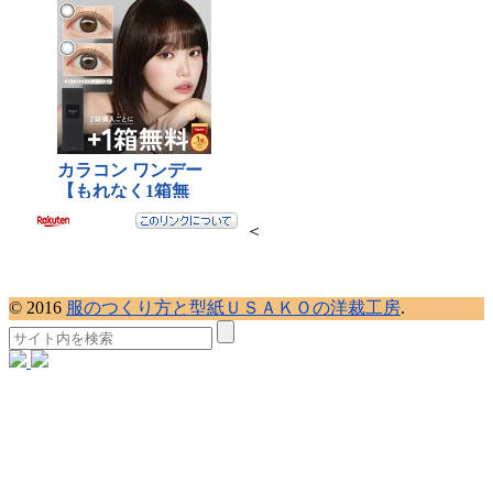
＜
© 2016
服のつくり方と型紙ＵＳＡＫＯの洋裁工房
.