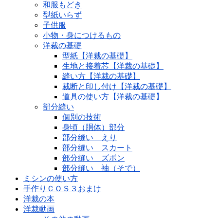
和服もどき
型紙いらず
子供服
小物・身につけるもの
洋裁の基礎
型紙【洋裁の基礎】
生地と接着芯【洋裁の基礎】
縫い方【洋裁の基礎】
裁断と印し付け【洋裁の基礎】
道具の使い方【洋裁の基礎】
部分縫い
個別の技術
身頃（胴体）部分
部分縫い えり
部分縫い スカート
部分縫い ズボン
部分縫い 袖（そで）
ミシンの使い方
手作りＣＯＳ３おまけ
洋裁の本
洋裁動画