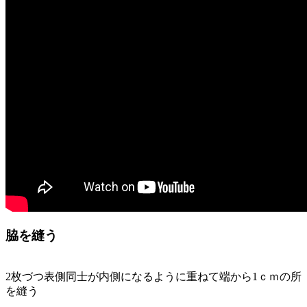
脇を縫う
2枚づつ表側同士が内側になるように重ねて端から1ｃｍの所
を縫う