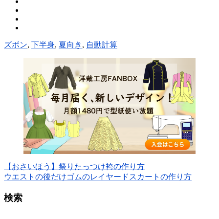
ズボン
,
下半身
,
夏向き
,
自動計算
【おさいほう】祭りたっつけ袴の作り方
ウエストの後だけゴムのレイヤードスカートの作り方
検索