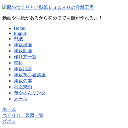
動画や型紙があるから初めてでも服が作れるよ！
Home
English
型紙
洋裁漫画
洋裁動画
作り方一覧
材料
洋裁用語
洋裁初心者講座
洋裁の本
利用規約
布やさんリンク
メール
ホーム
つくり方・製図一覧
ズボン