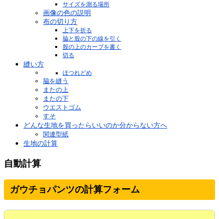
サイズを測る場所
画像の色の説明
布の切り方
上下を折る
脇と股の下の線を引く
股の上のカーブを書く
切る
縫い方
ほつれどめ
脇を縫う
またの上
またの下
ウエストゴム
すそ
どんな生地を買ったらいいのか分からない方へ
関連型紙
生地の計算
自動計算
ガウチョパンツの計算フォーム