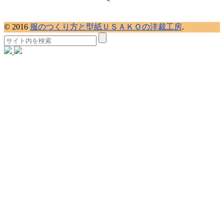
© 2016
服のつくり方と型紙ＵＳＡＫＯの洋裁工房
.