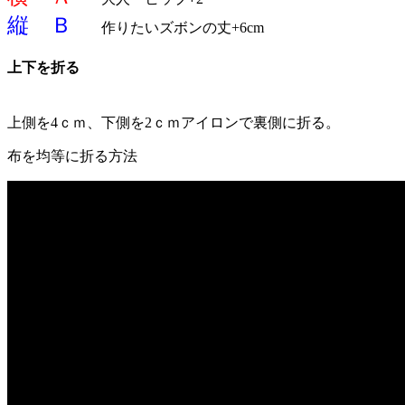
縦 Ｂ
作りたいズボンの丈+6cm
上下を折る
上側を4ｃｍ、下側を2ｃｍアイロンで裏側に折る。
布を均等に折る方法