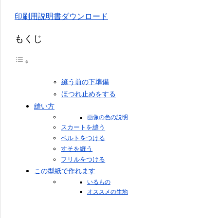
印刷用説明書ダウンロード
もくじ
縫う前の下準備
ほつれ止めをする
縫い方
画像の色の説明
スカートを縫う
ベルトをつける
すそを縫う
フリルをつける
この型紙で作れます
いるもの
オススメの生地