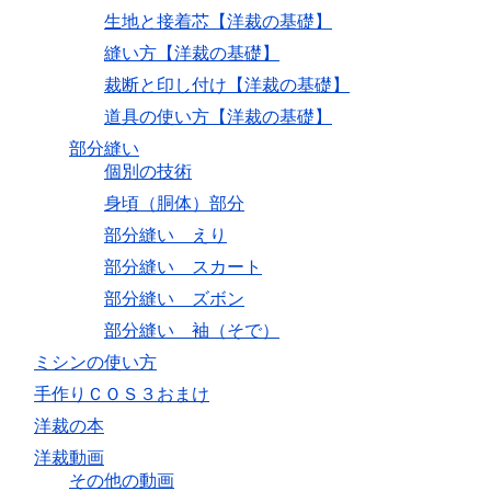
生地と接着芯【洋裁の基礎】
縫い方【洋裁の基礎】
裁断と印し付け【洋裁の基礎】
道具の使い方【洋裁の基礎】
部分縫い
個別の技術
身頃（胴体）部分
部分縫い えり
部分縫い スカート
部分縫い ズボン
部分縫い 袖（そで）
ミシンの使い方
手作りＣＯＳ３おまけ
洋裁の本
洋裁動画
その他の動画