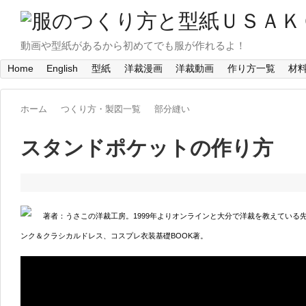
動画や型紙があるから初めてでも服が作れるよ！
Home
English
型紙
洋裁漫画
洋裁動画
作り方一覧
材
ホーム
つくり方・製図一覧
部分縫い
スタンドポケットの作り方
著者：うさこの洋裁工房。1999年よりオンラインと大分で洋裁を教えている
ンク＆クラシカルドレス、コスプレ衣装基礎BOOK著。