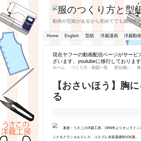
動画や型紙があるから初めてでも服が作
Home
English
型紙
洋裁漫画
洋裁動
現在ヤフーの動画配信ページがサービ
ざいます。youtubeに移行しており
ホーム
つくり方・製図一覧
部分縫い
身
【おさいほう】胸に
る
著者：うさこの洋裁工房。1999年よりオンライ
ンク＆クラシカルドレス、コスプレ衣装基礎BOOK著。