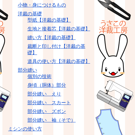
小物・身につけるもの
洋裁の基礎
型紙【洋裁の基礎】
生地と接着芯【洋裁の基礎】
縫い方【洋裁の基礎】
裁断と印し付け【洋裁の基
礎】
道具の使い方【洋裁の基礎】
部分縫い
個別の技術
身頃（胴体）部分
部分縫い えり
部分縫い スカート
部分縫い ズボン
部分縫い 袖（そで）
ミシンの使い方