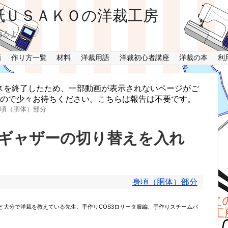
れるよ！
画
作り方一覧
材料
洋裁用語
洋裁初心者講座
洋裁の本
利
スを終了したため、一部動画が表示されないページがご
ますので少々お待ちください。こちらは報告は不要です。
頃（胴体）部分
ギャザーの切り替えを入れ
身頃（胴体）部分
ンと大分で洋裁を教えている先生。手作りCOS3ロリータ服編、手作りスチームパ