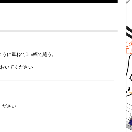
ように重ねて1㎝幅で縫う。
ておいてください
ください