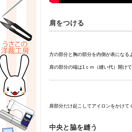
肩をつける
方の部分と胸の部分を内側が表になる
肩の部分の端は1ｃｍ（縫い代）開け
肩部分だけ起こしてアイロンをかけて
中央と脇を縫う