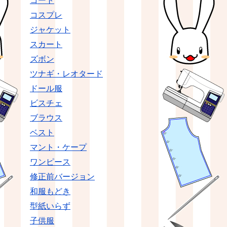
コート
コスプレ
ジャケット
スカート
ズボン
ツナギ・レオタード
ドール服
ビスチェ
ブラウス
ベスト
マント・ケープ
ワンピース
修正前バージョン
和服もどき
型紙いらず
子供服