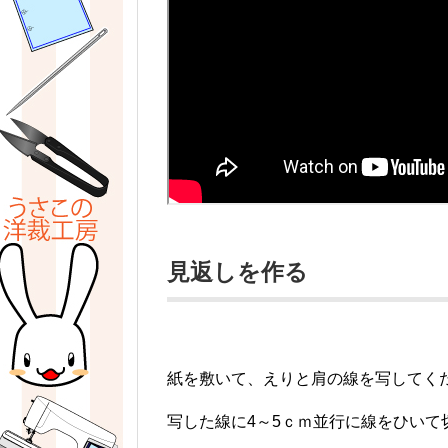
見返しを作る
紙を敷いて、えりと肩の線を写してく
写した線に4～5ｃｍ並行に線をひいて