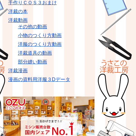
手作りＣＯＳ３おまけ
洋裁の本
洋裁動画
その他の動画
小物のつくり方動画
洋服のつくり方動画
洋裁道具の動画
部分縫い動画
洋裁漫画
漫画の資料用洋服３Dデータ