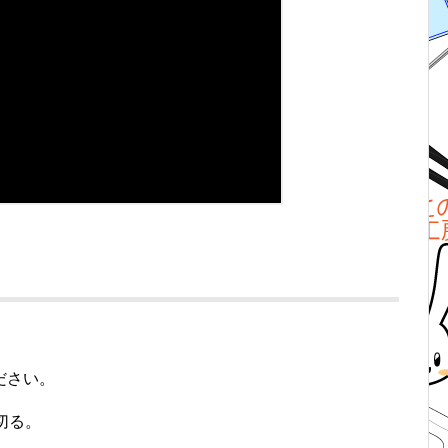
ださい。
切る。