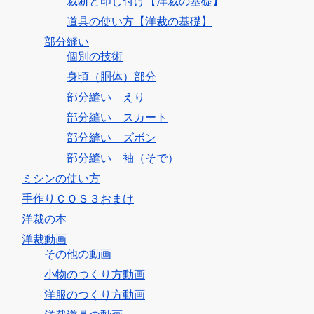
裁断と印し付け【洋裁の基礎】
道具の使い方【洋裁の基礎】
部分縫い
個別の技術
身頃（胴体）部分
部分縫い えり
部分縫い スカート
部分縫い ズボン
部分縫い 袖（そで）
ミシンの使い方
手作りＣＯＳ３おまけ
洋裁の本
洋裁動画
その他の動画
小物のつくり方動画
洋服のつくり方動画