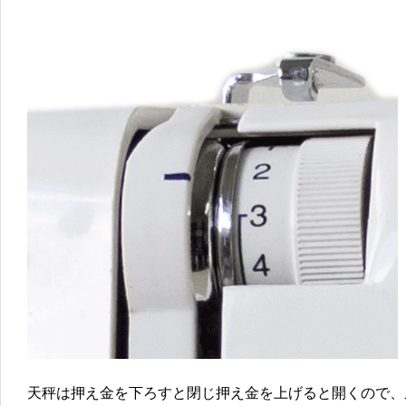
天秤は押え金を下ろすと閉じ押え金を上げると開くので、