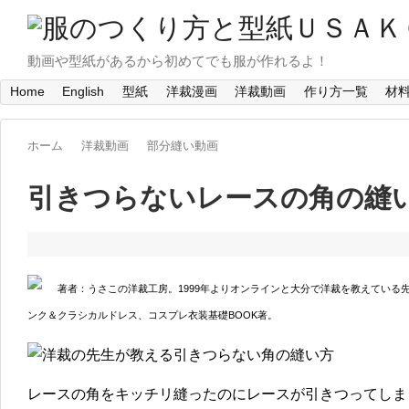
動画や型紙があるから初めてでも服が作れるよ！
Home
English
型紙
洋裁漫画
洋裁動画
作り方一覧
材
ホーム
洋裁動画
部分縫い動画
引きつらないレースの角の縫
著者：うさこの洋裁工房。1999年よりオンラインと大分で洋裁を教えている
ンク＆クラシカルドレス、コスプレ衣装基礎BOOK著。
レースの角をキッチリ縫ったのにレースが引きつってしま