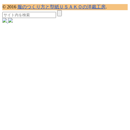
© 2016
服のつくり方と型紙ＵＳＡＫＯの洋裁工房
.