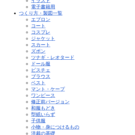
イラスト
電子書籍用
つくり方・製図一覧
エプロン
コート
コスプレ
ジャケット
スカート
ズボン
ツナギ・レオタード
ドール服
ビスチェ
ブラウス
ベスト
マント・ケープ
ワンピース
修正前バージョン
和服もどき
型紙いらず
子供服
小物・身につけるもの
洋裁の基礎