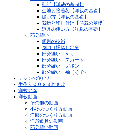
型紙【洋裁の基礎】
生地と接着芯【洋裁の基礎】
縫い方【洋裁の基礎】
裁断と印し付け【洋裁の基礎】
道具の使い方【洋裁の基礎】
部分縫い
個別の技術
身頃（胴体）部分
部分縫い えり
部分縫い スカート
部分縫い ズボン
部分縫い 袖（そで）
ミシンの使い方
手作りＣＯＳ３おまけ
洋裁の本
洋裁動画
その他の動画
小物のつくり方動画
洋服のつくり方動画
洋裁道具の動画
部分縫い動画