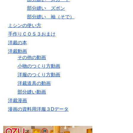
部分縫い ズボン
部分縫い 袖（そで）
ミシンの使い方
手作りＣＯＳ３おまけ
洋裁の本
洋裁動画
その他の動画
小物のつくり方動画
洋服のつくり方動画
洋裁道具の動画
部分縫い動画
洋裁漫画
漫画の資料用洋服３Dデータ