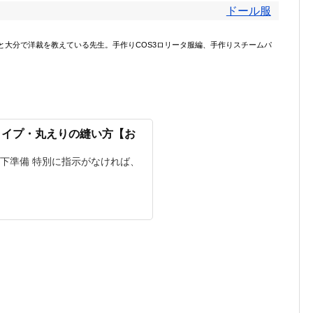
ドール服
ンと大分で洋裁を教えている先生。手作りCOS3ロリータ服編、手作りスチームパ
タイプ・丸えりの縫い方【お
の下準備 特別に指示がなければ、