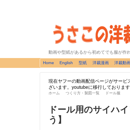
動画や型紙があるから初めてでも服が作
Home
English
型紙
洋裁漫画
洋裁動
現在ヤフーの動画配信ページがサービ
ざいます。youtubeに移行しており
ホーム
つくり方・製図一覧
ドール服
ドール用のサイハイ
う】