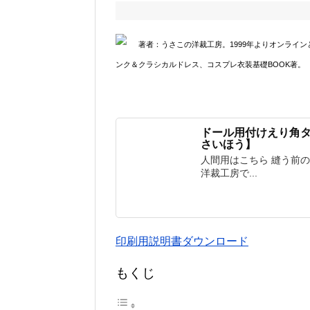
著者：うさこの洋裁工房。1999年よりオンライ
ンク＆クラシカルドレス、コスプレ衣装基礎BOOK著。
ドール用付けえり角
さいほう】
人間用はこちら 縫う前
洋裁工房で...
印刷用説明書ダウンロード
もくじ