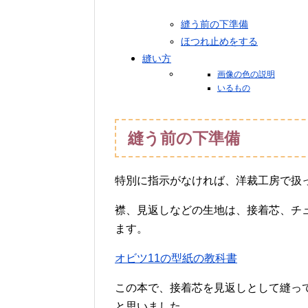
縫う前の下準備
ほつれ止めをする
縫い方
画像の色の説明
いるもの
縫う前の下準備
特別に指示がなければ、洋裁工房で扱
襟、見返しなどの生地は、接着芯、チ
ます。
オビツ11の型紙の教科書
この本で、接着芯を見返しとして縫っ
と思いました。