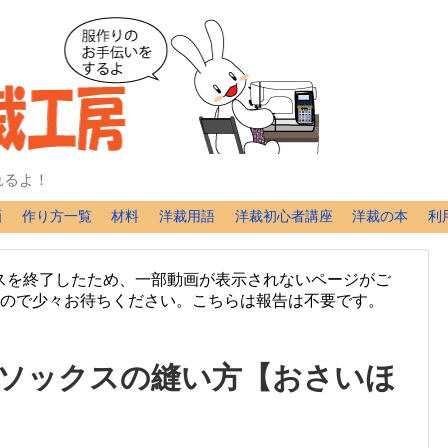
れるよ！
画
作り方一覧
材料
洋裁用語
洋裁初心者講座
洋裁の本
利
スを終了したため、一部動画が表示されないページがご
ますので少々お待ちください。こちらは報告は不要です。
ソックスの縫い方【おさいほ