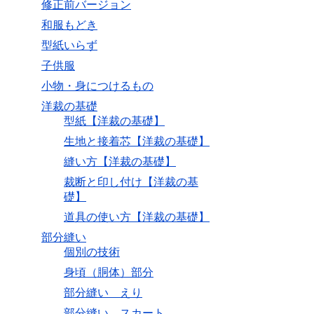
修正前バージョン
和服もどき
型紙いらず
子供服
小物・身につけるもの
洋裁の基礎
型紙【洋裁の基礎】
生地と接着芯【洋裁の基礎】
縫い方【洋裁の基礎】
裁断と印し付け【洋裁の基
礎】
道具の使い方【洋裁の基礎】
部分縫い
個別の技術
身頃（胴体）部分
部分縫い えり
部分縫い スカート