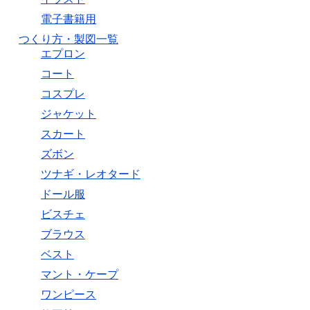
電子書籍用
つくり方・製図一覧
エプロン
コート
コスプレ
ジャケット
スカート
ズボン
ツナギ・レオタード
ドール服
ビスチェ
ブラウス
ベスト
マント・ケープ
ワンピース