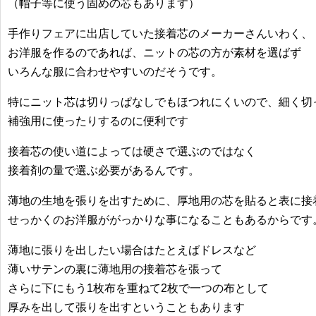
（帽子等に使う固めの芯もあります）
手作りフェアに出店していた接着芯のメーカーさんいわく、
お洋服を作るのであれば、ニットの芯の方が素材を選ばず
いろんな服に合わせやすいのだそうです。
特にニット芯は切りっぱなしでもほつれにくいので、細く切
補強用に使ったりするのに便利です
接着芯の使い道によっては硬さで選ぶのではなく
接着剤の量で選ぶ必要があるんです。
薄地の生地を張りを出すために、厚地用の芯を貼ると表に接
せっかくのお洋服ががっかりな事になることもあるからです
薄地に張りを出したい場合はたとえばドレスなど
薄いサテンの裏に薄地用の接着芯を張って
さらに下にもう1枚布を重ねて2枚で一つの布として
厚みを出して張りを出すということもあります