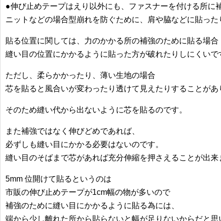
●伸び止めテープはえり以外にも、ファスナーを付ける所に
ニットなどの場合型崩れを防ぐために、肩や脇などに貼った
貼る位置に関しては、力のかかる所の補強のために貼る場合
縫い目の位置にかかるように貼った方が破れたりしにくいで
ただし、柔らかかったり、薄い生地の場合
芯を貼ると風合いが変わったり透けて見えたりすることがあ
そのため縫い代から出ないように芯を貼るのです。
また補強ではなく伸びどめであれば、
必ずしも縫い目にかかる必要はないのです。
縫い目のそばまで芯があれば充分伸縮を押さえることが出来
5mm 位開けて貼るというのは
市販の伸び止めテープが1cm幅の物が多いので
補強のために縫い目にかかるように貼る為には、
端から少し離れた所から貼らないと幅が足りないからだと思