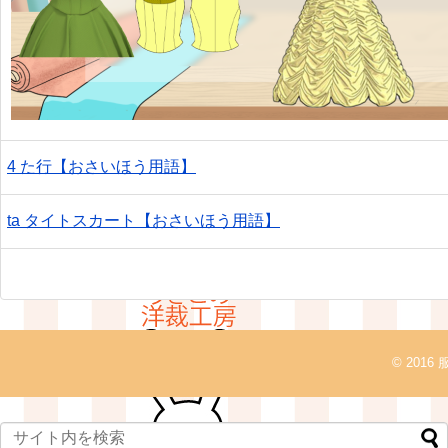
4 た行【おさいほう用語】
ta タイトスカート【おさいほう用語】
© 2016