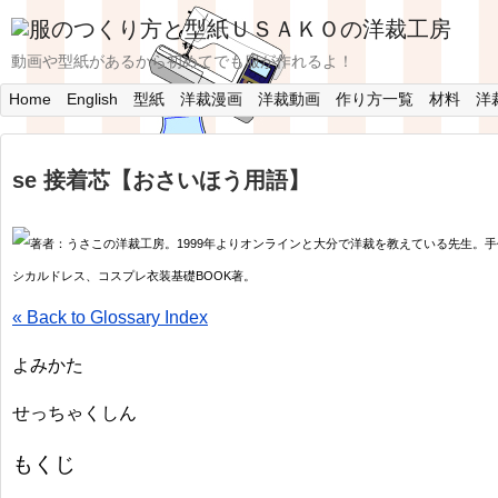
動画や型紙があるから初めてでも服が作れるよ！
Home
English
型紙
洋裁漫画
洋裁動画
作り方一覧
材料
洋
se 接着芯【おさいほう用語】
著者：うさこの洋裁工房。1999年よりオンラインと大分で洋裁を教えている先生。手
シカルドレス、コスプレ衣装基礎BOOK著。
« Back to Glossary Index
よみかた
せっちゃくしん
もくじ