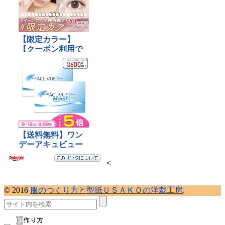
＜
© 2016
服のつくり方と型紙ＵＳＡＫＯの洋裁工房
.