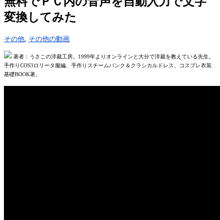
無料でＰＣ内の音声を自動入力で文字
変換してみた
その他
,
その他の動画
著者：うさこの洋裁工房。1999年よりオンラインと大分で洋裁を教えている先生。
手作りCOS3ロリータ服編、手作りスチームパンク＆クラシカルドレス、コスプレ衣装
基礎BOOK著。