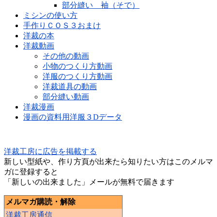
部分縫い 袖（そで）
ミシンの使い方
手作りＣＯＳ３おまけ
洋裁の本
洋裁動画
その他の動画
小物のつくり方動画
洋服のつくり方動画
洋裁道具の動画
部分縫い動画
洋裁漫画
漫画の資料用洋服３Dデータ
洋裁工房に広告を掲載する
新しい型紙や、作り方頁が出来たら知りたい方はこのメルマ
ガに登録すると
「新しいの出来ました」メールが無料で届きます
メルマガ購読・解除
洋裁工房通信