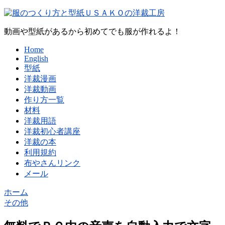
動画や型紙があるから初めてでも服が作れるよ！
Home
English
型紙
洋裁漫画
洋裁動画
作り方一覧
材料
洋裁用語
洋裁初心者講座
洋裁の本
利用規約
布やさんリンク
メール
ホーム
その他