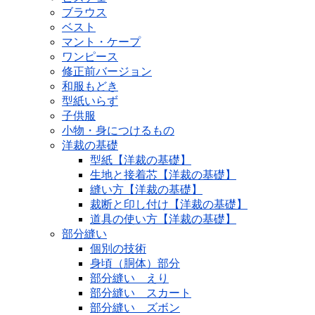
ブラウス
ベスト
マント・ケープ
ワンピース
修正前バージョン
和服もどき
型紙いらず
子供服
小物・身につけるもの
洋裁の基礎
型紙【洋裁の基礎】
生地と接着芯【洋裁の基礎】
縫い方【洋裁の基礎】
裁断と印し付け【洋裁の基礎】
道具の使い方【洋裁の基礎】
部分縫い
個別の技術
身頃（胴体）部分
部分縫い えり
部分縫い スカート
部分縫い ズボン