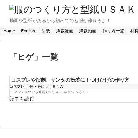
動画や型紙があるから初めてでも服が作れるよ！
Home
English
型紙
洋裁漫画
洋裁動画
作り方一覧
材
「
ヒゲ
」
一覧
コスプレや演劇、サンタの扮装に！つけひげの作り方
コスプレ
,
小物・身につけるもの
コスプレ以外でも演劇やクリスマスのサンタさん...
記事を読む