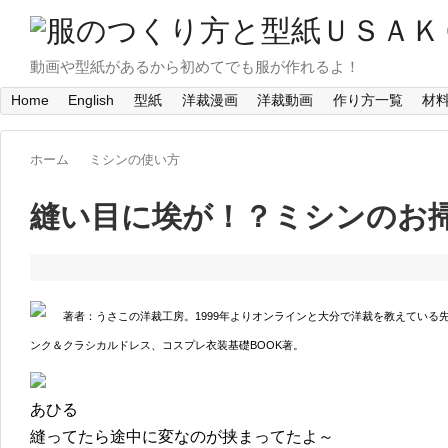
動画や型紙があるから初めてでも服が作れるよ！
Home
English
型紙
洋裁漫画
洋裁動画
作り方一覧
材
ホーム
ミシンの使い方
縫い目に埃が！？ミシンのお
著者：うさこの洋裁工房。1999年よりオンラインと大分で洋裁を教えている
ンク＆クラシカルドレス、コスプレ衣装基礎BOOK著。
あひる
縫ってたら途中に変なのが挟まってたよ～