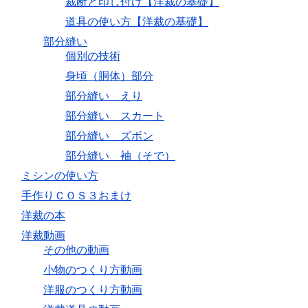
裁断と印し付け【洋裁の基礎】
道具の使い方【洋裁の基礎】
部分縫い
個別の技術
身頃（胴体）部分
部分縫い えり
部分縫い スカート
部分縫い ズボン
部分縫い 袖（そで）
ミシンの使い方
手作りＣＯＳ３おまけ
洋裁の本
洋裁動画
その他の動画
小物のつくり方動画
洋服のつくり方動画