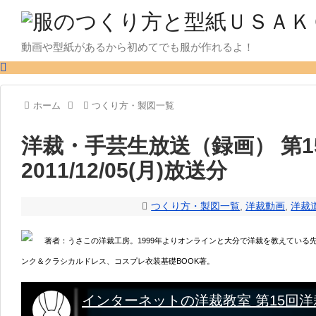
動画や型紙があるから初めてでも服が作れるよ！
ホーム
つくり方・製図一覧
洋裁・手芸生放送（録画） 第
2011/12/05(月)放送分
つくり方・製図一覧
,
洋裁動画
,
洋裁
著者：うさこの洋裁工房。1999年よりオンラインと大分で洋裁を教えている
ンク＆クラシカルドレス、コスプレ衣装基礎BOOK著。