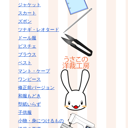
ジャケット
スカート
ズボン
ツナギ・レオタード
ドール服
ビスチェ
ブラウス
ベスト
マント・ケープ
ワンピース
修正前バージョン
和服もどき
型紙いらず
子供服
小物・身につけるもの