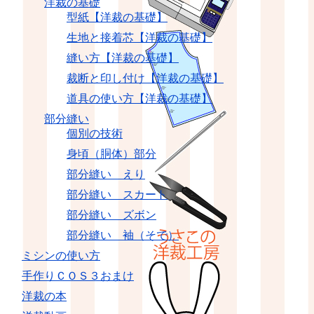
洋裁の基礎
型紙【洋裁の基礎】
生地と接着芯【洋裁の基礎】
縫い方【洋裁の基礎】
裁断と印し付け【洋裁の基礎】
道具の使い方【洋裁の基礎】
部分縫い
個別の技術
身頃（胴体）部分
部分縫い えり
部分縫い スカート
部分縫い ズボン
部分縫い 袖（そで）
ミシンの使い方
手作りＣＯＳ３おまけ
洋裁の本