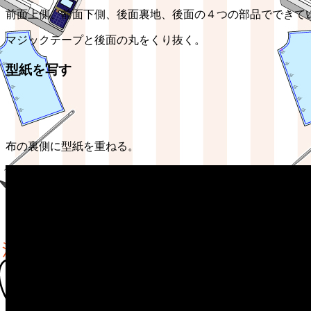
前面上側、前面下側、後面裏地、後面の４つの部品でできて
マジックテープと後面の丸をくり抜く。
型紙を写す
布の裏側に型紙を重ねる。