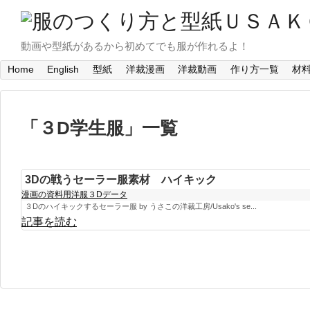
動画や型紙があるから初めてでも服が作れるよ！
Home
English
型紙
洋裁漫画
洋裁動画
作り方一覧
材
「
３D学生服
」
一覧
3Dの戦うセーラー服素材 ハイキック
漫画の資料用洋服３Dデータ
３Dのハイキックするセーラー服 by うさこの洋裁工房/Usako's se...
記事を読む