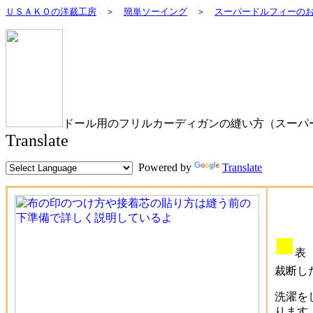
ＵＳＡＫＯの洋裁工房
＞
簡単ソーイング
＞
スーパードルフィーの
ドール用のフリルカーディガンの縫い方（スーパ
Translate
Powered by
Translate
■
裁断し
洗濯を
ります