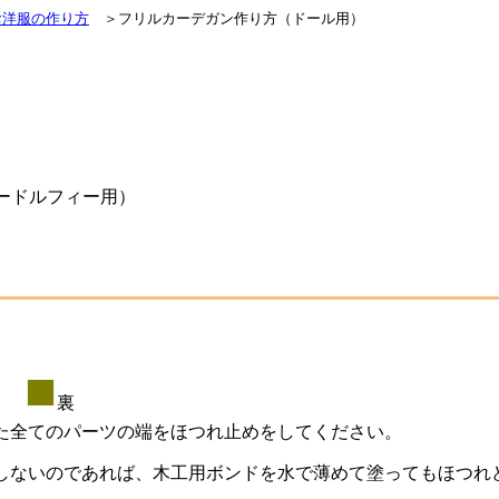
お洋服の作り方
＞フリルカーデガン作り方（ドール用）
ードルフィー用）
■
表
裏
た全てのパーツの端をほつれ止めをしてください。
しないのであれば、木工用ボンドを水で薄めて塗ってもほつれ
。