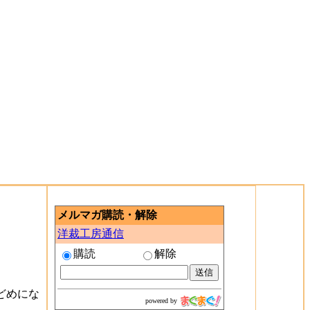
メルマガ購読・解除
洋裁工房通信
購読
解除
どめにな
powered by