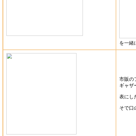
を一緒
市販の
ギャザ
表にし
そで口