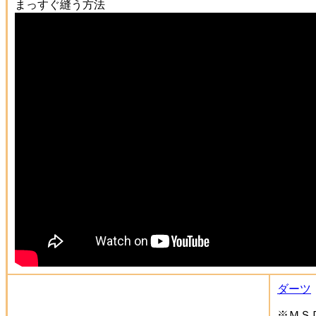
まっすぐ縫う方法
ダーツ
※ＭＳ