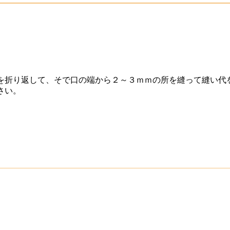
を折り返して、そで口の端から２～３ｍｍの所を縫って縫い代
さい。