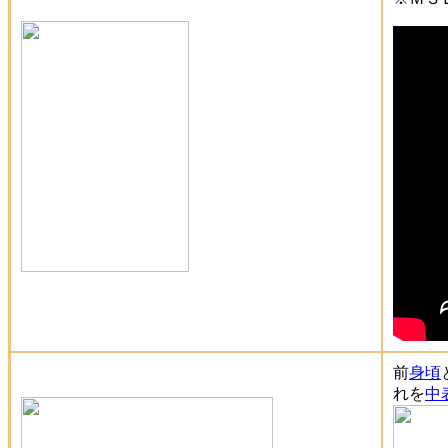
前
身頃
れを
中