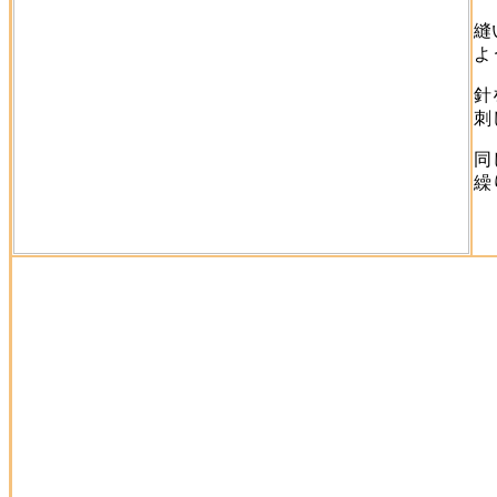
縫
よ
針
刺
同
繰