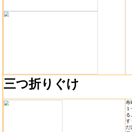
三つ折りぐけ
布
１
る
す
だ