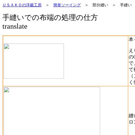
ＵＳＡＫＯの洋裁工房
＞
簡単ソーイング
＞ 部分縫い ＞ 手縫い
手縫いでの布端の処理の仕方
translate
本
え
の
で
て
（
く
縫
ロ