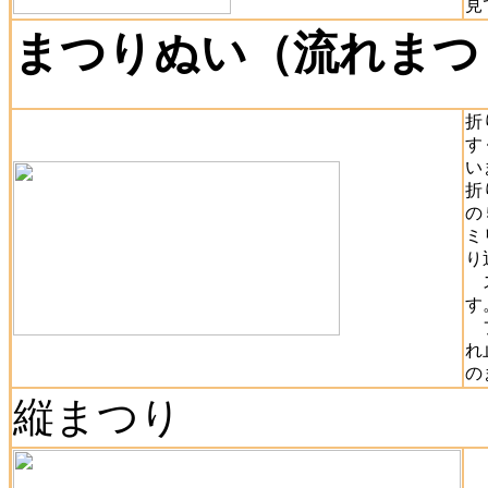
見
まつりぬい（流れまつ
折
す
い
折
の
ミ
り
ス
す
フ
れ
の
縦まつり