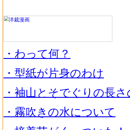
・わって何？
・型紙が片身のわけ
・袖山とそでぐりの長さ
・霧吹きの水について